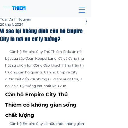
Tuan Anh Nguyen
20 thg 1, 2024
Vì sao lại khẳng định căn hộ Empire
City là nơi an cư lý tưởng?
Đã xếp hạng NaN/5 sao.
     Căn hộ Empire City Thủ Thiêm là dự án nổi 
bật của tập đoàn Keppel Land, đã và đang thu 
hút sự chú ý lớn đông đảo khách hàng trên thị 
trường căn hộ quận 2. Căn hộ Empire City 
được biết đến với những ưu điểm vượt trội, là 
nơi an cư lý tưởng bật nhất khu vực.
Căn hộ Empire City Thủ 
Thiêm có không gian sống 
chất lượng
     Căn hộ Empire City sở hữu một không gian 