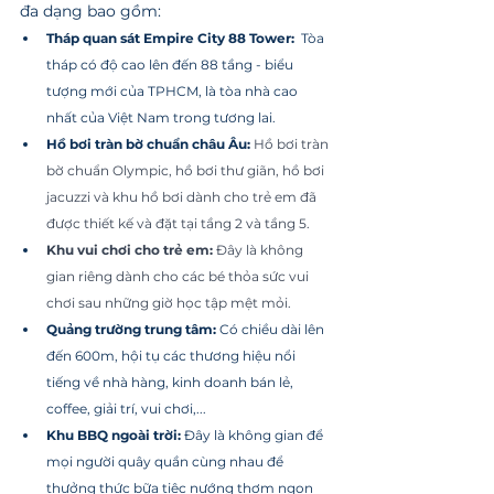
đa dạng bao gồm: 
Tháp quan sát Empire City 88 Tower: 
 Tòa 
tháp có độ cao lên đến 88 tầng - biểu 
tượng mới của TPHCM, là tòa nhà cao 
nhất của Việt Nam trong tương lai.
Hồ bơi tràn bờ chuẩn châu Âu: 
Hồ bơi tràn 
bờ chuẩn Olympic, hồ bơi thư giãn, hồ bơi 
jacuzzi và khu hồ bơi dành cho trẻ em đã 
được thiết kế và đặt tại tầng 2 và tầng 5.
Khu vui chơi cho trẻ em:
 Đây là không 
gian riêng dành cho các bé thỏa sức vui 
chơi sau những giờ học tập mệt mỏi.
Quảng trường trung tâm: 
Có chiều dài lên 
đến 600m, hội tụ các thương hiệu nổi 
tiếng về nhà hàng, kinh doanh bán lẻ, 
coffee, giải trí, vui chơi,...
Khu BBQ ngoài trời: 
Đây là không gian để 
mọi người quây quần cùng nhau để 
thưởng thức bữa tiệc nướng thơm ngon 