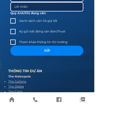
Quý Anh/Chị đang cần:
Danh sách căn hộ giá tốt
Ký gửi bất động sản Bán/Thuê
Tham khảo thông tin thị trường
GỬI
THÔNG TIN D
Ự ÁN
The Metropole
The Galleria
The Opera
The Crest
The Metropole Thủ Thiêm
The Empire City
Linden & Tilia
Cove
Narra
The River Thủ Thiêm
Giai đoạn 1
Giai đoạn 2