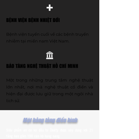
BỆNH VIỆN BỆNH NHIỆT ĐỚI
Bệnh viện tuyến cuối về các bệnh truyền
nhiễm tại miền nam Việt Nam.
BẢO TÀNG NGHỆ THUẬT HỒ CHÍ MINH
Một trong những trung tâm nghệ thuật
lớn nhất, nơi mà nghệ thuật cổ điển và
hiện đại được lưu giữ trong một ngôi nhà
lịch sử.
Mặt bằng tầng điển hình
Siêu phẩm an cư và đầu tư Zenity được xây dựng với 21
tầng bao gồm 198 căn hộ hạng sang.