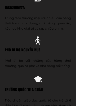
TAKASHIMAYA
Trung tâm thương mại với nhiều cửa hàng
thời trang, gia dụng, nhà hàng, quán ăn,
kết hợp khu giải trí và rạp chiếu phim.
PHỐ ĐI BỘ NGUYỄN HUỆ
Phố đi bộ với những cửa hàng thời
thướng, quá cà phê và nhà hàng nổi tiếng.
TRƯỜNG QUỐC TẾ Á CHÂU
Tiêu chuẩn giáo dục quốc tế cho trẻ từ 6
đến 12 tuổi dành cho trẻ em Việt Nam và