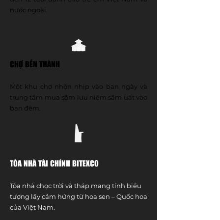
nước ngoài.
CHỢ BẾN THÀNH
Một khu chợ nhộn nhịp vào ban ngày và
trung tâm mua sắm lưu niệm sầm uất vào
ban đêm.
TÒA NHÀ TÀI CHÍNH BITEXCO
Tòa nhà chọc trời và tháp mang tính biểu
tượng lấy cảm hứng từ hoa sen – Quốc hoa
của Việt Nam.