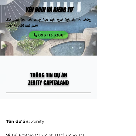
YÊN BÌNH VÀ RIÊNG TƯ
Nơi giao hòa của hàng loạt tiện nghi hiện đại và những
thiết kế vượt thời gian.
093 113 3388
THÔNG TIN DỰ ÁN
ZENITY CAPITALAND
Tên dự án:
Zenity
Vị trí:
608 Võ Văn Kiệt, P.Cầu Kho, Q1,