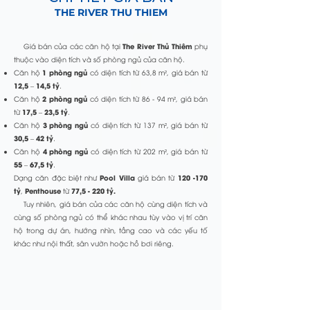
THE RIVER THU THIEM
The River Thủ Thiêm
Giá bán của các căn hộ tại
phụ
thuộc vào diện tích và số phòng ngủ của căn hộ.
1 phòng ngủ
Căn hộ
có diện tích từ 63,8 m², giá bán từ
12,5 – 14,5 tỷ
.
2 phòng ngủ
Căn hộ
có diện tích từ 86 - 94 m², giá bán
17,5 – 23,5 tỷ
từ
.
3 phòng ngủ
Căn hộ
có diện tích từ 137 m², giá bán từ
30,5 – 42 tỷ
.
4 phòng ngủ
Căn hộ
có diện tích từ 202 m², giá bán từ
55 – 67,5 tỷ
.
Pool Villa
120 -170
Dạng căn đặc biệt như
giá bán từ
tỷ
Penthouse
77,5 - 220 tỷ.
,
từ
Tuy nhiên, giá bán của các căn hộ cùng diện tích và
cùng số phòng ngủ có thể khác nhau tùy vào vị trí căn
hộ trong dự án, hướng nhìn, tầng cao và các yếu tố
khác như nội thất, sân vườn hoặc hồ bơi riêng.