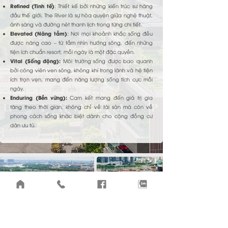
Refined (Tinh tế)
: Thiết kế bởi những kiến trúc sư hàng
đầu thế giới, The River là sự hòa quyện giữa nghệ thuật,
ánh sáng và đường nét thanh lịch trong từng chi tiết.
Elevated (Nâng tầm)
: Nơi mọi khoảnh khắc sống đều
được nâng cao – từ tầm nhìn hướng sông, đến những
tiện ích chuẩn resort, mỗi ngày là một đặc quyền.
Vital (Sống động):
Môi trường sống được bao quanh
bởi công viên ven sông, không khí trong lành và hệ tiện
ích trọn vẹn, mang đến năng lượng sống tích cực mỗi
ngày.
Enduring (Bền vững):
Cam kết mang đến giá trị gia
tăng theo thời gian, không chỉ về tài sản mà còn về
phong cách sống khác biệt dành cho cộng đồng cư
dân ưu tú.