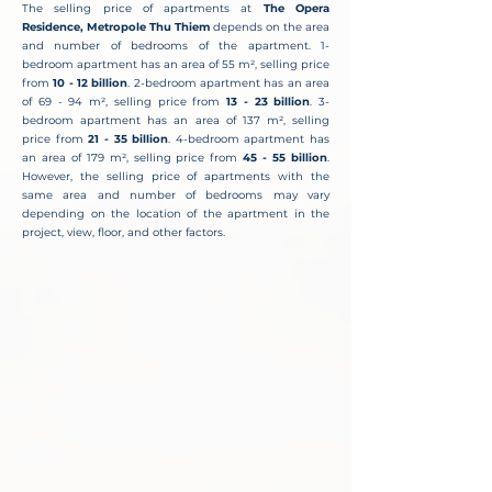
The selling price of apartments at
The Opera
Residence, Metropole Thu Thiem
depends on the area
and number of bedrooms of the apartment. 1-
bedroom apartment has an area of ​​55 m², selling price
from
10 - 12 billion
. 2-bedroom apartment has an area
of ​​69 - 94 m², selling price from
13 - 23 billion
. 3-
bedroom apartment has an area of ​​137 m², selling
price from
21 - 35 billion
. 4-bedroom apartment has
an area of ​​179 m², selling price from
45 - 55 billion
.
However, the selling price of apartments with the
same area and number of bedrooms may vary
depending on the location of the apartment in the
project, view, floor, and other factors.