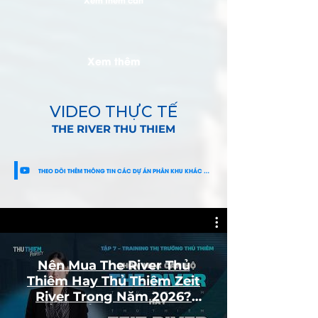
Xem thêm
VIDEO THỰC TẾ
THE RIVER THU THIEM
THEO DÕI THÊM THÔNG TIN CÁC DỰ ÁN PHÂN KHU KHÁC CÙNG THỦ THIÊM PROPERTY
Nên Mua The River Thủ
Thiêm Hay Thủ Thiêm Zeit
River Trong Năm 2026?
[HIỂU THỦ THIÊM TỪ A - Z]