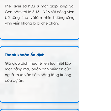
The River sỡ hữu 3 mặt giáp sông Sài
Gòn nằm tại lô 3.15 - 3.16 sát công viên
bờ sông 4ha vàtầm nhìn hướng sông
vĩnh viễn không lo bị che chắn.
Thanh khoản ổn định
Giá giao dịch thực tế liên tục thiết lập
mặt bằng mới, phản ánh niềm tin của
người mua vào tiềm năng tăng trưởng
của dự án.