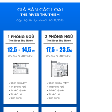
GIÁ BÁN CÁC LOẠI
THE RIVER THU THIEM
Cập nhật liên tục và mới nhất T7/2026
2 PHÒNG NGỦ
1 PHÒNG NGỦ
The River Thu Thiem
The River Thu Thiem
12,5 - 14,5
17,5 - 23,5
tỷ
tỷ
Cho thuê từ 1300$ /tháng
Cho thuê từ 1700$ /tháng
✔ Diện tích 64 m²
✔ Diện tích 86 - 94m²
✔ 01 phòng ngủ
✔ 02 phòng ngủ
✔ 01 nhà vệ sinh
✔ 02 nhà vệ sinh
✔ 01 nhà bếp
✔ 01 nhà bếp
✔ Ban công
✔ Ban công