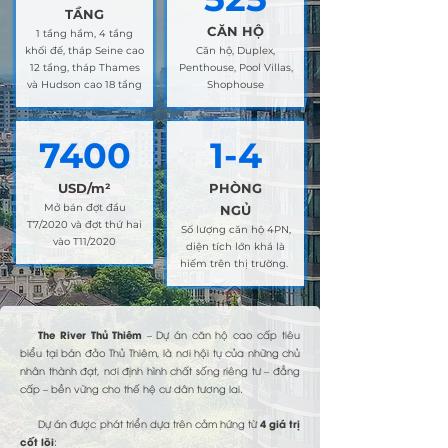
TẦNG
CĂN HỘ
1 tầng hầm, 4 tầng
khối đế, tháp Seine cao
Căn hộ, Duplex,
12 tầng, tháp Thames
Penthouse, Pool Villas,
và Hudson cao 18 tầng
Shophouse
7400
1-4
USD/m²
PHÒNG
Mở bán đợt đầu
NGỦ
T7/2020 và đợt thứ hai
Số lượng căn hộ 4PN,
vào T11/2020
diện tích lớn khá là
hiếm trên thị trường.
The River Thủ Thiêm
– Dự án căn hộ cao cấp tiêu
biểu tại bán đảo Thủ Thiêm, là nơi hội tụ của những chủ
nhân thành đạt, nơi định hình chất sống riêng tư – đẳng
cấp – bền vững cho thế hệ cư dân tương lai.
4 giá trị
Dự án được phát triển dựa trên cảm hứng từ
cốt lõi
: