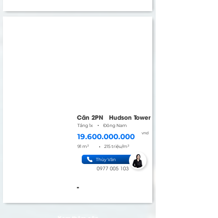
Căn 2PN
Hudson Tower
•
Tầng 1x
Đông Nam
vnd
19.600.000.000
•
91 m²
215 triệu/m²
Thùy Vân
0977 005 103
-
Xem thêm căn