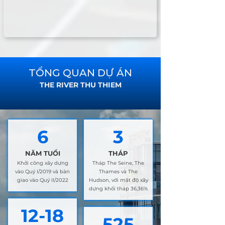
TỔNG QUAN DỰ ÁN
THE RIVER THU THIEM
6
3
NĂM TUỔI
THÁP
Khởi công xây dựng
Tháp The Seine, The
vào Quý I/2019 và bàn
Thames và The
giao vào Quý II/2022
Hudson, với mật độ xây
dựng khối tháp 36,36%
12-18
525