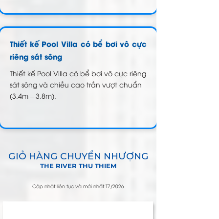
Thiết kế Pool Villa có bể bơi vô cực
riêng sát sông
Thiết kế Pool Villa có bể bơi vô cực riêng
sát sông và chiều cao trần vượt chuẩn
(3.4m – 3.8m)
.​
GIỎ HÀNG CHUYỂN NHƯỢNG
THE RIVER THU THIEM
Cập nhật liên tục và mới nhất T7/2026