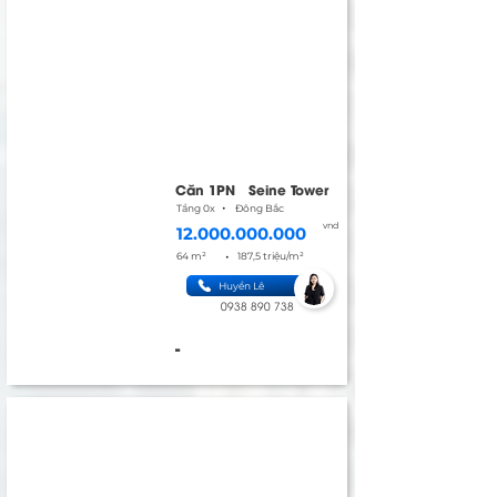
Căn 1PN
Seine Tower
•
Tầng 0x
Đông Bắc
vnd
12.000.000.000
•
64 m²
187,5 triệu/m²
Huyền Lê
0938 890 738
-