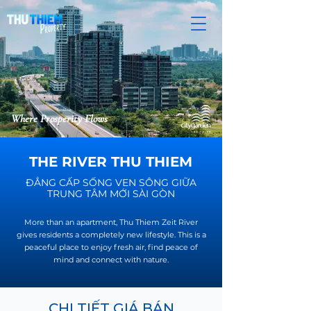
Where Prosperity Flows
THE RIVER THU THIEM
ĐẲNG CẤP SỐNG VEN SÔNG GIỮA
TRUNG TÂM MỚI SÀI GÒN
​More than an apartment, Thu Thiem Zeit River
gives residents a completely new lifestyle. This is a
peaceful place to enjoy fresh air, find peace of
mind and connect with nature.
CHI TIẾT GIÁ BÁN