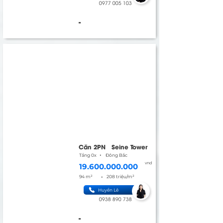
0977 005 103
-
Căn 2PN
Seine Tower
•
Tầng 0x
Đông Bắc
vnd
19.600.000.000
•
94 m²
208 triệu/m²
Huyền Lê
0938 890 738
-