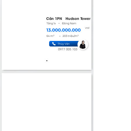
Căn 1PN
Hudson Tower
•
Tầng 1x
Đông Nam
vnd
13.000.000.000
•
64 m²
203 triệu/m²
Thùy Vân
0977 005 103
-