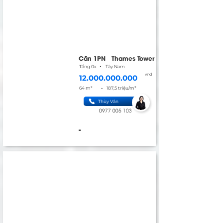
Căn 1PN
Thames Tower
•
Tầng 0x
Tây Nam
vnd
12.000.000.000
•
64 m²
187,5 triệu/m²
Thùy Vân
0977 005 103
-