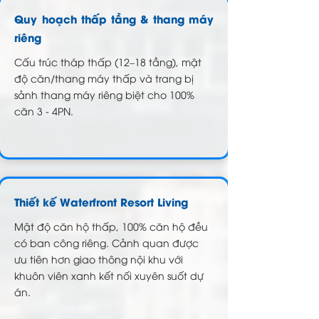
Quy hoạch thấp tầng & thang máy
riêng
Cấu trúc tháp thấp (12–18 tầng), mật
độ căn/thang máy thấp và trang bị
sảnh thang máy riêng biệt cho 100%
căn 3 - 4PN.
Thiết kế Waterfront Resort Living
Mật độ căn hộ thấp, 100% căn hộ đều
có ban công riêng
. Cảnh quan được
ưu tiên hơn giao thông nội khu với
khuôn viên xanh kết nối xuyên suốt dự
án.