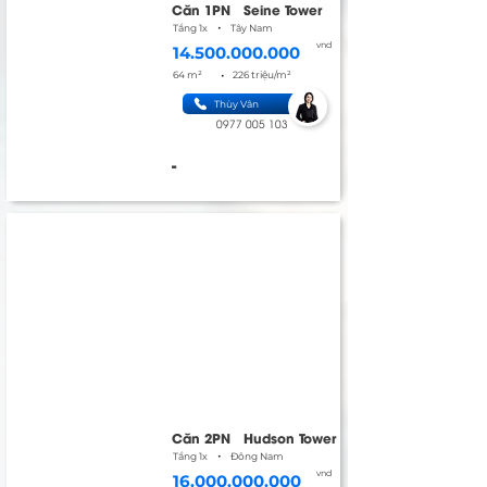
Căn 1PN
Seine Tower
•
Tầng 1x
Tây Nam
vnd
14.500.000.000
•
64 m²
226 triệu/m²
Thùy Vân
0977 005 103
-
Căn 2PN
Hudson Tower
•
Tầng 1x
Đông Nam
vnd
16.000.000.000