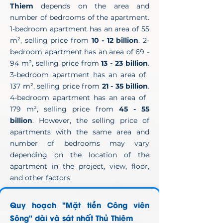
Thiem
depends on the area and
number of bedrooms of the apartment.
1-bedroom apartment has an area of ​​55
m², selling price from
10 - 12 billion
. 2-
bedroom apartment has an area of ​​69 -
94 m², selling price from
13 - 23 billion
.
3-bedroom apartment has an area of ​​
137 m², selling price from
21 - 35 billion
.
4-bedroom apartment has an area of ​​
179 m², selling price from
45 - 55
billion
. However, the selling price of
apartments with the same area and
number of bedrooms may vary
depending on the location of the
apartment in the project, view, floor,
and other factors.
Quy hoạch "Mặt tiền Công viên
Sông" dài và sát nhất Thủ Thiêm