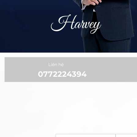
Harvey
Liên hệ
0772224394