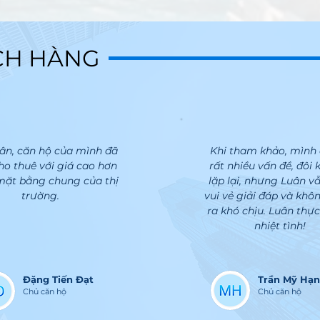
CH HÀNG
CH HÀNG
ân, căn hộ của mình đã
Khi tham khảo, mình 
ho thuê với giá cao hơn
rất nhiều vấn đề, đôi 
 mặt bằng chung của thị
lặp lại, nhưng Luân v
trường.
vui vẻ giải đáp và khô
ra khó chịu. Luân thực
nhiệt tình!
Đặng Tiến Đạt
Trần Mỹ Hạ
Chủ căn hộ
Chủ căn hộ