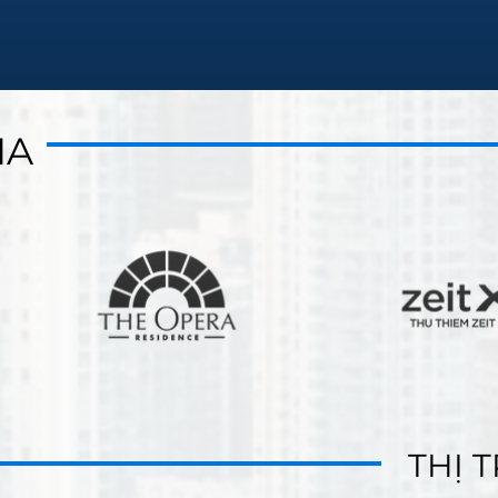
IA
IA
THỊ 
THỊ 