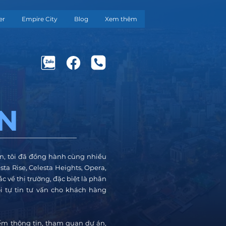
er
Empire City
Blog
Xem thêm
N
, tôi đã đồng hành cùng nhiều
ta Rise, Celesta Heights, Opera,
c về thị trường, đặc biệt là phân
i tự tin tư vấn cho khách hàng
ếm thông tin, tham quan dự án,