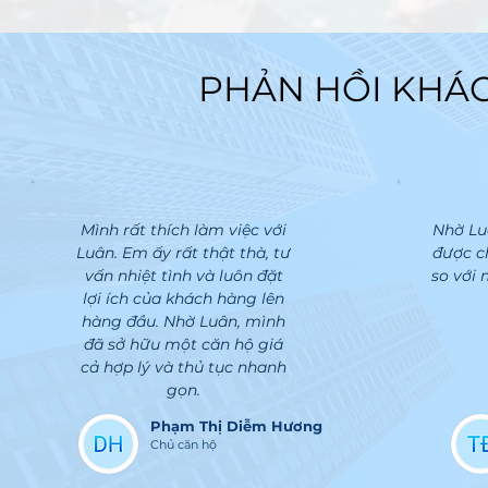
PHẢN HỒI KHÁ
PHẢN HỒI KHÁ
Mình rất thích làm việc với
Nhờ Lu
Luân. Em ấy rất thật thà, tư
được c
vấn nhiệt tình và luôn đặt
so với
lợi ích của khách hàng lên
hàng đầu. Nhờ Luân, mình
đã sở hữu một căn hộ giá
cả hợp lý và thủ tục nhanh
gọn.
Phạm Thị Diễm Hương
Chủ căn hộ