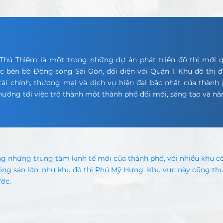
 Thủ Thiêm là một trong những dự án phát triển đô thị mới 
ạc bên bờ Đông sông Sài Gòn, đối diện với Quận 1. Khu đô thị
ài chính, thương mại và dịch vụ hiện đại bậc nhất của thành 
ướng tới việc trở thành một thành phố đổi mới, sáng tạo và nă
g những trung tâm kinh tế mới của thành phố, với nhiều khu c
động sản lớn, như khu đô thị Phú Mỹ Hưng. Khu vực này cũng thu
ớc.