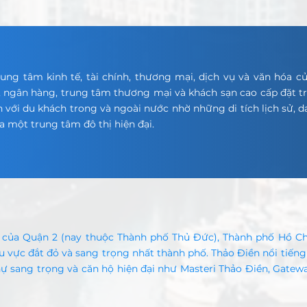
rung tâm kinh tế, tài chính, thương mại, dịch vụ và văn hóa 
, ngân hàng, trung tâm thương mại và khách sạn cao cấp đặt tr
 với du khách trong và ngoài nước nhờ những di tích lịch sử, 
a một trung tâm đô thị hiện đại.
 của Quận 2 (nay thuộc Thành phố Thủ Đức), Thành phố Hồ Ch
 vực đắt đỏ và sang trọng nhất thành phố. Thảo Điền nổi tiếng
hự sang trọng và căn hộ hiện đại như Masteri Thảo Điền, Gatew