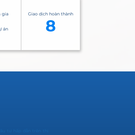
 gia
Giao dịch hoàn thành
8
ự án
u tư hấp dẫn trên thị