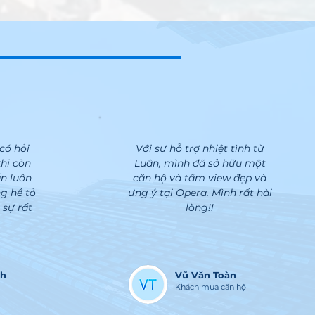
có hỏi
Với sự hỗ trợ nhiệt tình từ
khi còn
Luân, mình đã sở hữu một
ẫn luôn
căn hộ và tầm view đẹp và
ng hề tỏ
ưng ý tại Opera. Mình rất hài
 sự rất
lòng!!
nh
Vũ Văn Toàn
Khách mua căn hộ