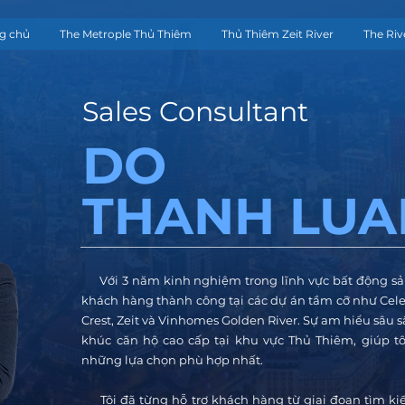
g chủ
The Metrople Thủ Thiêm
Thủ Thiêm Zeit River
The Riv
Sales Consultant
DO
THANH LUA
Với 3 năm kinh nghiệm trong lĩnh vực bất động sản
khách hàng thành công tại các dự án tầm cỡ như Celes
Crest, Zeit và Vinhomes Golden River. Sự am hiểu sâu sắ
khúc căn hộ cao cấp tại khu vực Thủ Thiêm, giúp tô
những lựa chọn phù hợp nhất.
Tôi đã từng hỗ trợ khách hàng từ giai đoạn tìm ki