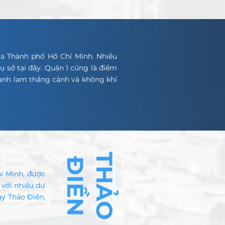
của Thành phố Hồ Chí Minh. Nhiều
ụ sở tại đây. Quận 1 cũng là điểm
danh lam thắng cảnh và không khí
T
H
Ả
O
I
Ề
Đ
N
í Minh, được
 với nhiều dự
ay Thảo Điền,