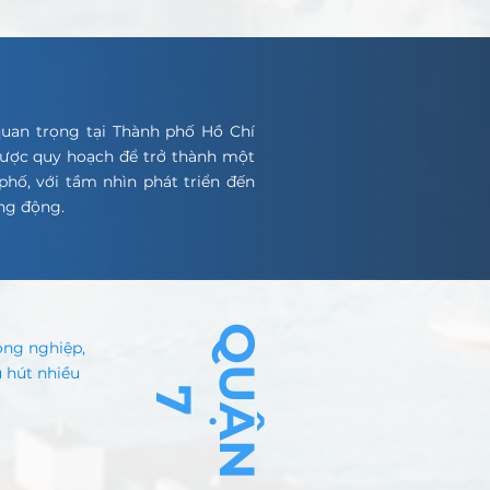
quan trọng tại Thành phố Hồ Chí
 được quy hoạch để trở thành một
phố, với tầm nhìn phát triển đến
ng động.
Q
U
Ậ
N
ông nghiệp,
 hút nhiều
7