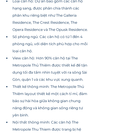
Loại căn hộ: Dự án bao gồm các căn hộ 
hạng sang, được phân chia thành các 
phân khu riêng biệt như The Galleria 
Residence, The Crest Residence, The 
Opera Residence và The Opusk Residence.
Số phòng ngủ: Các căn hộ có từ 1 đến 4 
phòng ngủ, với diện tích phù hợp cho mỗi 
loại căn hộ.
View căn hộ: Hơn 90% căn hộ tại The 
Metropole Thủ Thiêm được thiết kế để tận 
dụng tối đa tầm nhìn tuyệt vời ra sông Sài 
Gòn, quận 1 và các khu vực xung quanh.
Thiết kế thông minh: The Metropole Thủ 
Thiêm layout thiết kế một cách tỉ mỉ, đảm 
bảo sự hài hòa giữa không gian chung 
năng động và không gian sống riêng tư 
yên bình.
Nội thất thông minh: Các căn hộ The 
Metropole Thu Thiem được trang bị hệ 