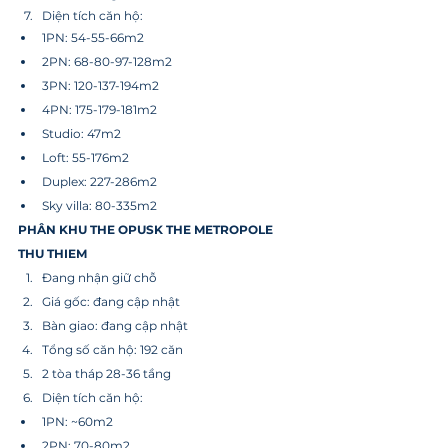
Diện tích căn hộ:
1PN: 54-55-66m2
2PN: 68-80-97-128m2
3PN: 120-137-194m2
4PN: 175-179-181m2
Studio: 47m2
Loft: 55-176m2
Duplex: 227-286m2
Sky villa: 80-335m2
PHÂN KHU THE OPUSK THE METROPOLE 
THU THIEM
Đang nhận giữ chỗ
Giá gốc: đang cập nhật
Bàn giao: đang cập nhật
Tổng số căn hộ: 192 căn
2 tòa tháp 28-36 tầng
Diện tích căn hộ:
1PN: ~60m2
2PN: 70-80m2