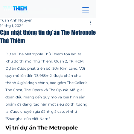
Tuan Anh Nguyen
14 thg 1, 2024
Cập nhật thông tin dự án The Metropole
Thủ Thiêm
Đã xếp hạng NaN/5 sao.
Dự án The Metropole Thủ Thiêm tọa lạc  tại 
Khu đô thị mới Thủ Thiêm, Quận 2, TP.HCM. 
Dự án được phát triển bởi Sơn Kim Land. Với 
quy mô lên đến 75,965m2, được phân chia 
thành 4 giai đoạn chính, bao gồm The Galleria, 
The Crest, The Opera và The Opusk. Mỗi giai 
đoạn đều mang đến quy mô và loại hình sản 
phẩm đa dạng, tạo nên một siêu đô thị tương 
lai được chuyên gia đánh giá cao, ví như 
"Shanghai của Việt Nam."
Vị trí dự án The Metropole 