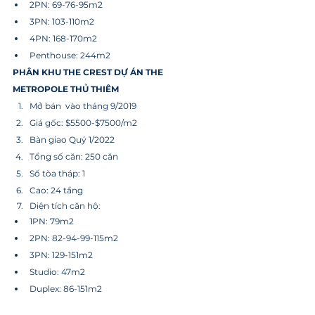
2PN: 69-76-95m2
3PN: 103-110m2
4PN: 168-170m2
Penthouse: 244m2
PHÂN KHU THE CREST DỰ ÁN THE 
METROPOLE THỦ THIÊM
Mở bán  vào tháng 9/2019
Giá gốc: $5500-$7500/m2
Bàn giao Quý 1/2022
Tổng số căn: 250 căn
Số tòa tháp: 1
Cao: 24 tầng
Diện tích căn hộ:
1PN: 79m2
2PN: 82-94-99-115m2
3PN: 129-151m2
Studio: 47m2
Duplex: 86-151m2