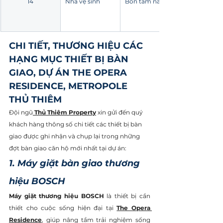
14
Nhà vệ sinh
Bồn tắm nằm
CHI TIẾT, THƯƠNG HIỆU CÁC 
HẠNG MỤC THIẾT BỊ BÀN 
GIAO, DỰ ÁN THE OPERA 
RESIDENCE, METROPOLE 
THỦ THIÊM
Đội ngũ
Thủ Thiêm Property
 xin gửi đến quý 
khách hàng thông số chi tiết các thiết bị bàn 
giao được ghi nhận và chụp lại trong những 
đợt bàn giao căn hộ mới nhất tại dự án:
1. Máy giặt bàn giao thương 
hiệu BOSCH 
Máy giặt thương hiệu BOSCH
 là thiết bị cần 
thiết cho cuộc sống hiện đại tại 
The Opera 
Residence
, giúp nâng tầm trải nghiệm sống 