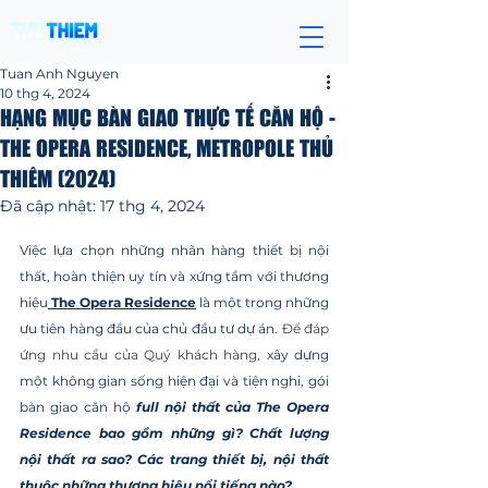
Tuan Anh Nguyen
10 thg 4, 2024
HẠNG MỤC BÀN GIAO THỰC TẾ CĂN HỘ -
THE OPERA RESIDENCE, METROPOLE THỦ
THIÊM (2024)
Đã cập nhật:
17 thg 4, 2024
Đã xếp hạng NaN/5 sao.
Việc lựa chọn những nhãn hàng thiết bị nội 
thất, hoàn thiện uy tín và xứng tầm với thương 
hiệu
 The Opera Residence
 là một trong những 
ưu tiên hàng đầu của chủ đầu tư dự án. 
Để đáp 
ứng nhu cầu của Quý khách hàng
, xây dựng 
một không gian sống hiện đại và tiện nghi, gói 
bàn giao căn hộ
 full nội thất của The Opera 
Residence bao gồm những gì? Chất lượng 
nội thất ra sao? Các trang thiết bị, nội thất 
thuộc những thương hiệu nổi tiếng nào? 