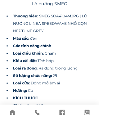
Lò nướng SMEG
Thương hiệu: 
SMEG SOA4104M2PG | LÒ 
NƯỚNG LINEA SPEEDWAVE NHỎ GỌN 
NEPTUNE GREY
Màu sắc: 
đen
Các tính năng chính
Loại điều khiển:
 Chạm
Kiểu cài đặt: 
Tích hợp
Loại rã đông:
 Rã đông trọng lượng
Số lượng chức năng:
 29 
Loại cửa:
 Đóng mở êm ái
Nướng:
 Có
KÍCH THƯỚC
Chiều rộng:
 597mm
Độ sâu:
 548mm
Chiều cao:
 454mm
8. Tủ chăm sóc quần áo 