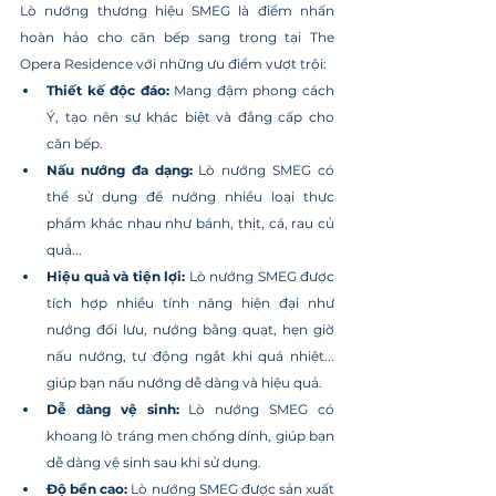
Lò nướng thương hiệu SMEG là điểm nhấn 
hoàn hảo cho căn bếp sang trọng tại The 
Opera Residence với những ưu điểm vượt trội:
Thiết kế độc đáo:
 Mang đậm phong cách 
Ý, tạo nên sự khác biệt và đẳng cấp cho 
căn bếp.
Nấu nướng đa dạng:
 Lò nướng SMEG có 
thể sử dụng để nướng nhiều loại thực 
phẩm khác nhau như bánh, thịt, cá, rau củ 
quả...
Hiệu quả và tiện lợi:
 Lò nướng SMEG được 
tích hợp nhiều tính năng hiện đại như 
nướng đối lưu, nướng bằng quạt, hẹn giờ 
nấu nướng, tự động ngắt khi quá nhiệt... 
giúp bạn nấu nướng dễ dàng và hiệu quả.
Dễ dàng vệ sinh:
 Lò nướng SMEG có 
khoang lò tráng men chống dính, giúp bạn 
dễ dàng vệ sinh sau khi sử dụng.
Độ bền cao:
 Lò nướng SMEG được sản xuất 