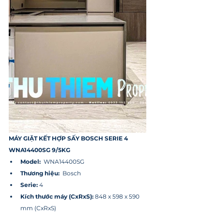
MÁY GIẶT KẾT HỢP SẤY BOSCH SERIE 4 
WNA14400SG 9/5KG
Model:  
WNA14400SG
Thương hiệu:
  Bosch
Serie:
 4
Kích thước máy (CxRxS):
 848 x 598 x 590 
mm (CxRxS)