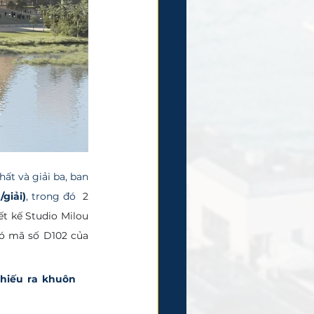
/giải)
, trong đó  
2 
t kế Studio Milou 
ó mã số D102 của 
hiếu ra khuôn 