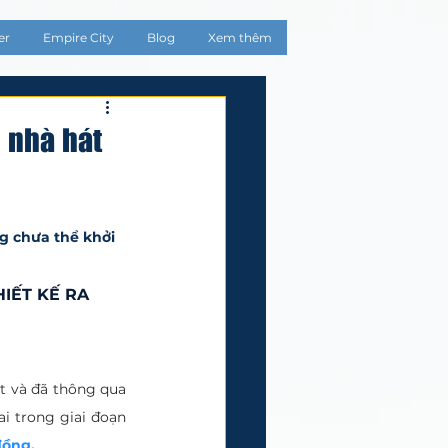
er
Empire City
Blog
Xem thêm
 nhà hát
g chưa thể khởi 
IẾT KẾ RA 
	Dự án xây dựng nhà hát giao hưởng, nhạc và vũ kịch được HĐND TP.HCM đề xuất và đã thông qua 
i trong giai đoạn 
đồng.