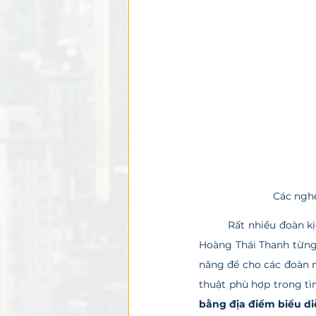
Các nghệ
	Rất nhiều đoàn kịch, sân khấu tại TPHCM hiện đi thuê địa điểm. Nghệ sĩ Ái Như, chủ sân khấu kịch 
Hoàng Thái Thanh từng
năng để cho các đoàn n
thuật phù hợp trong tìn
bằng địa điểm biểu di