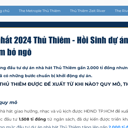
g chủ
The Metrople Thủ Thiêm
Thủ Thiêm Zeit River
The Riv
nhất 2024 Thủ Thiêm - Hồi Sinh dự án
m bỏ ngõ
5 sao.
ng đầu tư dự án nhà hát Thủ Thiêm gần 2.000 tỉ đồng nhưn
 có những bước chuẩn bị khởi động dự án.
THỦ THIÊM ĐƯỢC ĐỀ XUẤT TỪ KHI NÀO? QUY MÔ, TH
 quy mô
c đầu tư 
1.508 tỉ đồng
 từ ngân sách, đã dự kiến được triển kha
ng mức đầu tư dự án nhà hát Thủ Thiêm tăng lên gần
2.000 tỉ 