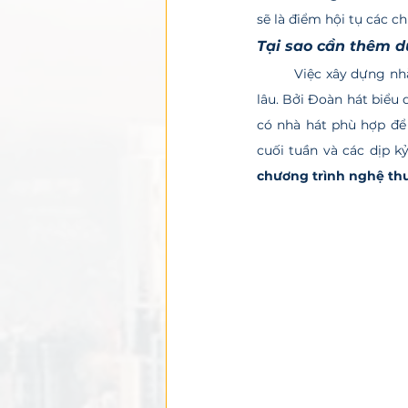
sẽ là điểm hội tụ các 
Tại sao cần thêm d
	Việc xây dựng nhà hát Thủ Thiêm được giới nghệ sĩ và người dân các tỉnh phía Nam trông chờ đã 
lâu. Bởi Đoàn hát biểu
có nhà hát phù hợp để 
cuối tuần và các dịp kỷ
chương trình nghệ thu