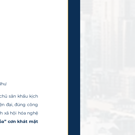
 Như
n đại, đúng công 
h xã hội hóa nghệ 
ỏa” cơn khát mặt 