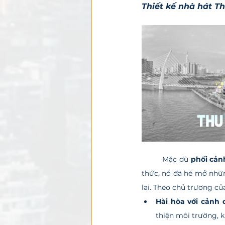
Thiết kế nhà hát T
	Mặc dù 
phối cản
thức, nó đã hé mở nhữn
lai. Theo chủ trương củ
Hài hòa với cảnh 
thiện môi trường, k