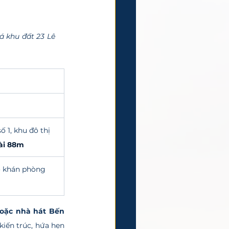
 khu đất 23 Lê 
 1, khu đô thị 
ài 88m
o khán phòng 
hoặc nhà hát Bến 
iến trúc, hứa hẹn 