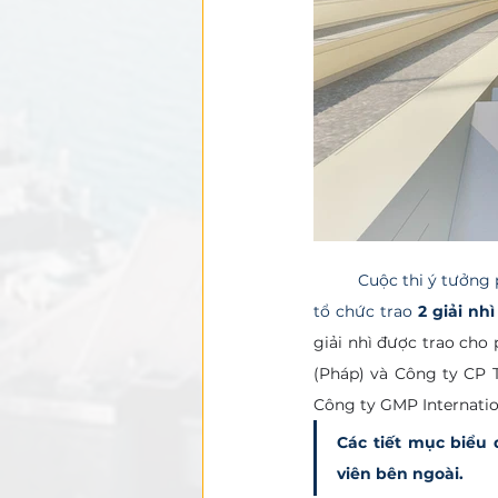
	Cuộc thi ý tưởng phương án thiết kế kiến trúc nhà hát Thủ Thiêm không có giải nhất và giải ba, ban 
tổ chức trao 
2 giải nh
giải nhì được trao cho
(Pháp) và Công ty CP 
Công ty GMP Internati
Các tiết mục biểu 
viên bên ngoài.