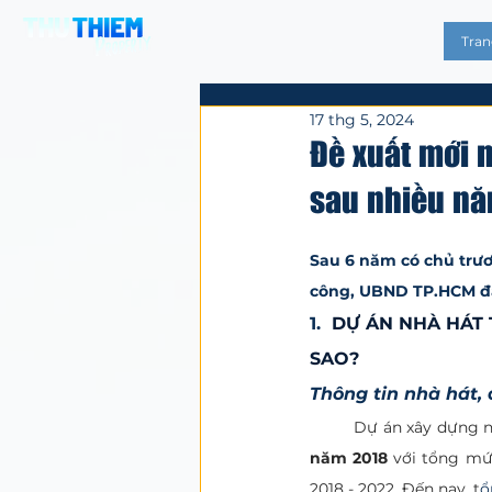
Tran
17 thg 5, 2024
Đề xuất mới 
sau nhiều nă
Đã xếp hạng NaN/
Sau 6 năm có chủ trươ
công, UBND TP.HCM đã
1.  
DỰ ÁN NHÀ HÁT 
SAO?
Thông tin nhà hát,
năm 2018 
với tổng mứ
2018 - 2022. Đến nay, t
ổ