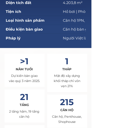
Diện tích đất
4.203,8 m²
Tiện ích
Hồ bơi | Phòng gym | Yoga | Thư v
Loại hình sản phẩm
Căn hộ 1PN, 2PN, 3PN | Penthouse
Điều kiện bàn giao
Căn hộ bàn giao cơ bản | Penthous
Pháp lý
Người Việt lâu dài | Người nước n
>1
1
NĂM TUỔI
THÁP
Dự kiến bàn giao
Mật độ xây dựng
vào quý 3 năm 2025.
khối tháp chỉ vỏn
vẹn 21%
21
215
TẦNG
CĂN HỘ
2 tầng hầm, 19 tầng
căn hộ
Căn hộ, Penthouse,
Shophouse