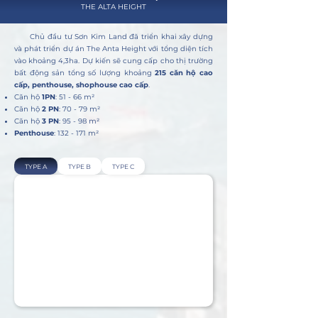
THE ALTA HEIGHT
Chủ đầu tư Sơn Kim Land đã triển khai xây dựng
và phát triển dự án The Anta Height với tổng diện tích
vào khoảng 4,3ha. Dự kiến sẽ cung cấp cho thị trường
bất động sản tổng số lượng khoảng
215 căn hộ cao
cấp, penthouse, shophouse cao cấp
.​
Căn hộ
1PN
: 51 - 66 m²
Căn hộ
2 PN
: 70 - 79 m²
Căn hộ
3 PN
: 95 - 98 m²
Penthouse
: 132 - 171 m²
TYPE A
TYPE B
TYPE C