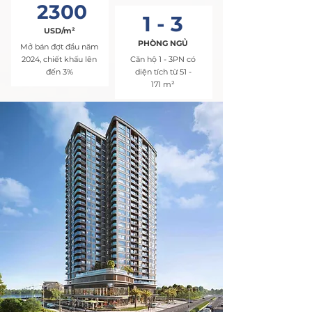
2300
1 - 3
USD/m²
PHÒNG NGỦ
Mở bán đợt đầu năm
2024, chiết khấu lên
Căn hộ 1 - 3PN có
đến 3%
diện tích từ 51 -
171
m²