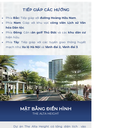
TIẾP GIÁP CÁC HƯỚNG
Phía
Bắc:
Tiếp giáp với
đường Hoàng Hữu Nam
.
Phía
Nam
: Giáp với khu vực
công viên Lịch sử Văn
hóa Dân tộc
.
Phía
Đông
: Gần s
ân golf Thủ Đức
và các
khu dân cư
hiện hữu.
Phía
Tây
: Tiếp giáp với các tuyến giao thông huyết
mạch như
Xa lộ Hà Nội
và
Vành đai 2, Vành đai 3
.
MẶT BẰNG ĐIỂN HÌNH
THE ALTA HEIGHT
Dự án The Alta Height có tổng diện tích vào