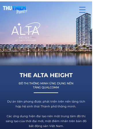
THE ALTA HEIGHT
ĐÔ THỊ THÔNG MINH ỨNG DỤNG NỀN
TẢNG QUALCOMM
Dự án tiên phong được phát triển trên nền tảng tích
hợp hệ sinh thái Thành phố thông minh.
Các ứng dụng hiện đại tạo nên một trung tâm đô thị
sáng tạo của thời đại mới, một điểm nhấn trên bản đồ
bất động sản Việt Nam.