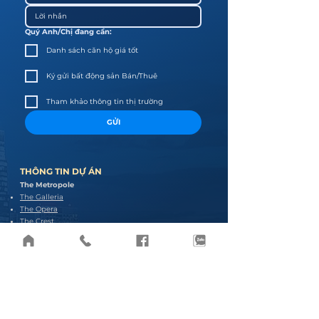
Quý Anh/Chị đang cần:
Danh sách căn hộ giá tốt
Ký gửi bất động sản Bán/Thuê
Tham khảo thông tin thị trường
GỬI
THÔNG TIN D
Ự ÁN
The Metropole
The Galleria
The Opera
The Crest
The Metropole Thủ Thiêm
The Empire City
Linden & Tilia
Cove
Narra
The River Thủ Thiêm
Giai đoạn 1
Giai đoạn 2