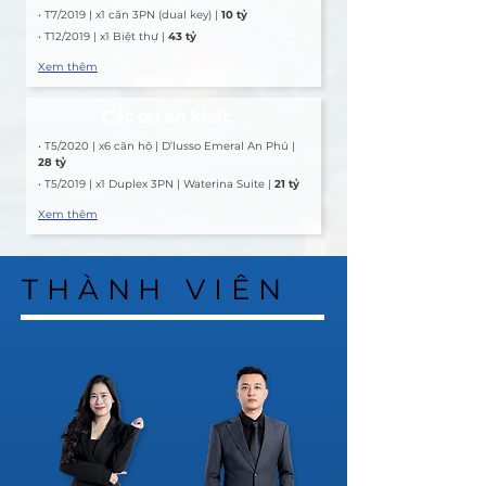
• T7/2019 | x1 căn 3PN (dual key) | 
10 tỷ
• T12/2019 | x1 Biệt thự | 
43 tỷ
Xem thêm
Các dự án khác
GIAO DỊCH
• T5/2020 | x6 căn hộ | D’lusso Emeral An Phú | 
28 tỷ
• T5/2019 | x1 Duplex 3PN | Waterina Suite | 
21 tỷ
Xem thêm
THÀNH VIÊN
THÀNH VIÊN