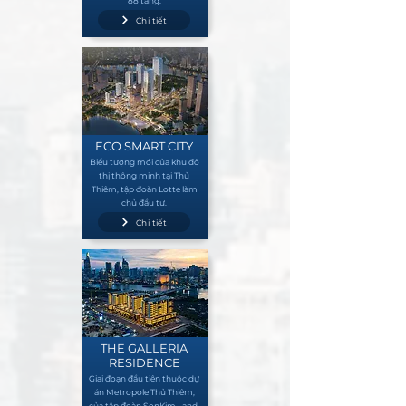
88 tầng.
Chi tiết
ECO SMART CITY
Biểu tượng mới của khu đô
thị thông minh tại Thủ
Thiêm, tập đoàn Lotte làm
chủ đầu tư.
Chi tiết
THE GALLERIA
RESIDENCE
Giai đoạn đầu tiên thuộc dự
án Metropole Thủ Thiêm,
của tập đoàn SonKim Land.