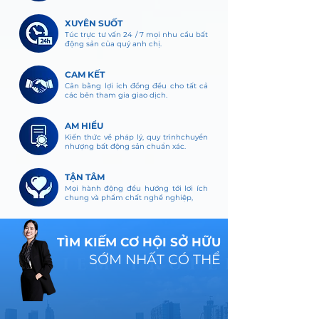
XUYÊN SUỐT
Túc trực tư vấn 24 / 7 mọi nhu cầu bất
động sản của quý anh chị.
CAM KẾT
Cân bằng lợi ích đồng đều cho tất cả
các bên tham gia giao dịch.
AM HIỂU
Kiến thức về pháp lý, quy trìnhchuyển
nhượng bất động sản chuẩn xác.
TẬN TÂM
Mọi hành động đều hướng tới lơi ích
chung và phẩm chất nghề nghiệp,
TÌM KIẾM CƠ HỘI SỞ HỮU
SỚM NHẤT CÓ THỂ