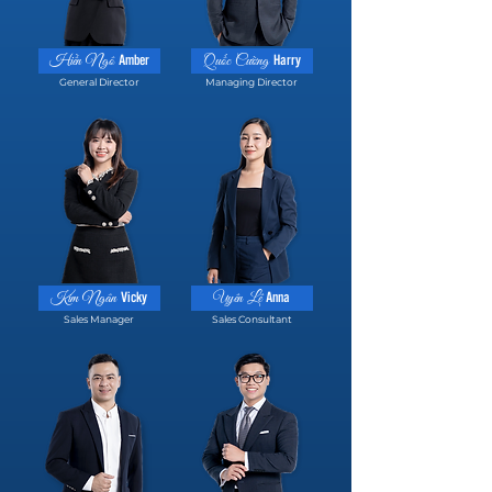
Amber
Harry
Hiền Ngô
Quốc Cường
General Director
Managing Director
Vicky
Anna
Kim Ngân
Uyên Lê
Sales Manager
Sales Consultant