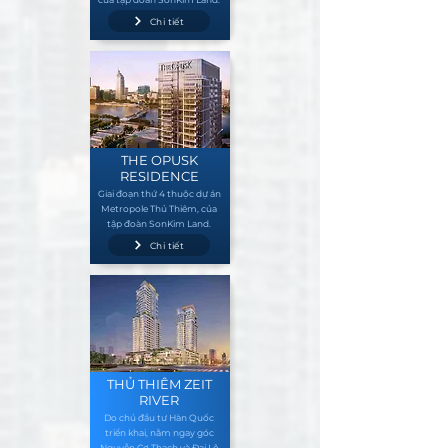
Chi tiết
THE OPUSK
RESIDENCE
Giai đoạn thứ 4 thuộc dự án
Metropole Thủ Thiêm, của
tập đoàn SonKim Land.
Chi tiết
THỦ THIÊM ZEIT
RIVER
Do chủ đầu tư Hàn Quốc
triển khai, nằm ngay góc
Nguyễn Cơ Thạch và Đại Lộ