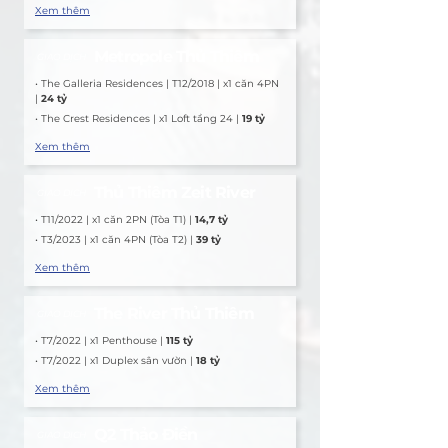
Xem thêm
Metropole Thủ Thiêm
GIAO DỊCH
• The Galleria Residences | T12/2018 | x1 căn 4PN 
| 
24 tỷ
• The Crest Residences | x1 Loft tầng 24 | 
19 tỷ
Xem thêm
Thủ Thiêm Zeit River
GIAO DỊCH
• T11/2022 | x1 căn 2PN (Tòa T1) | 
14,7 tỷ
• T3/2023 | x1 căn 4PN (Tòa T2) | 
39 tỷ
Xem thêm
The River Thủ Thiêm
GIAO DỊCH
• T7/2022 | x1 Penthouse |
 115 tỷ
• T7/2022 | x1 Duplex sân vườn | 
18 tỷ
Xem thêm
Q2 Thảo Điền
GIAO DỊCH