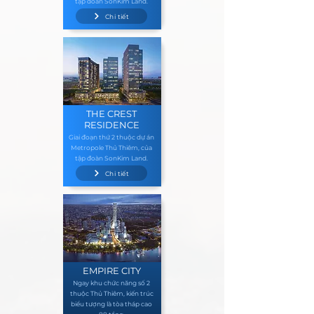
tập đoàn SonKim Land.
Chi tiết
THE CREST
RESIDENCE
Giai đoạn thứ 2 thuộc dự án
Metropole Thủ Thiêm, của
tập đoàn SonKim Land.
Chi tiết
EMPIRE CITY
Ngay khu chức năng số 2
thuộc Thủ Thiêm, kiến trúc
biểu tượng là tòa tháp cao