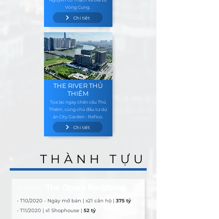
Vòng Cung.
Chi tiết
THE RIVER THỦ
THIÊM
Tọa lạc ngay chân cầu Thủ
Thiêm, cùng chủ đầu tư dự
án City Garden - Refico.
Chi tiết
THÀNH TỰU
THÀNH TỰU
The Opera Residence
GIAO DỊCH
• T10/2020 - Ngày mở bán | x21 căn hộ | 
375 tỷ
• T11/2020 | x1 Shophouse | 
52 tỷ