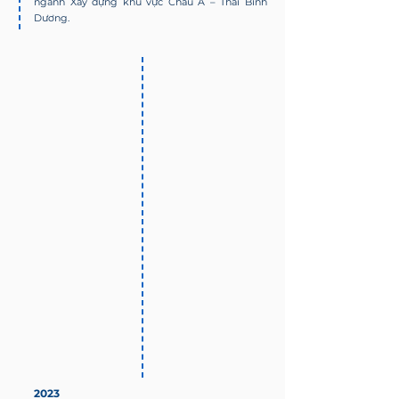
ngành Xây dựng khu vực Châu Á – Thái Bình
Dương.
2023