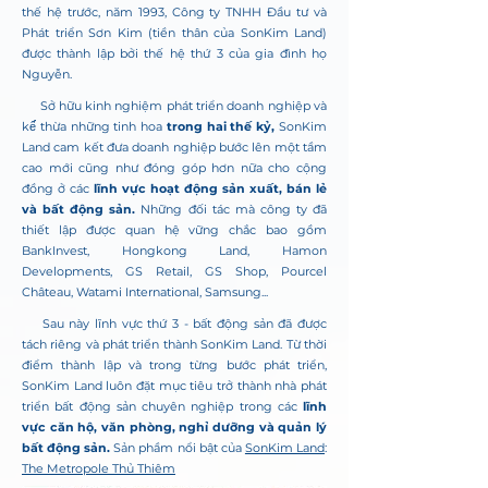
thế hệ trước, năm 1993, Công ty TNHH Đầu tư và
Phát triển Sơn Kim (tiền thân của SonKim Land)
được thành lập bởi thế hệ thứ 3 của gia đình họ
Nguyễn.
Sở hữu kinh nghiệm phát triển doanh nghiệp và
kế́ thừa những tinh hoa
trong hai thế kỷ,
SonKim
Land cam kết đưa doanh nghiệp bước lên một tầm
cao mới cũng như đóng góp hơn nữa cho cộng
đồng ở các
lĩnh vực hoạt động sản xuất, bán lẻ
và bất động sản.
Những đối tác mà công ty đã
thiết lập được quan hệ vững chắc bao gồm
BankInvest, Hongkong Land, Hamon
Developments, GS Retail, GS Shop, Pourcel
Château, Watami International, Samsung...
Sau này lĩnh vực thứ 3 - bất động sản đã được
tách riêng và phát triển thành SonKim Land. Từ thời
điểm thành lập và trong từng bước phát triển,
SonKim Land luôn đặt mục tiêu trở thành nhà phát
triển bất động sản chuyên nghiệp trong các
lĩnh
vực căn hộ, văn phòng, nghỉ dưỡng và quản lý
bất động sản.
Sản phầm nổi bật của
SonKim Land
:
The Metropole Thủ Thiêm