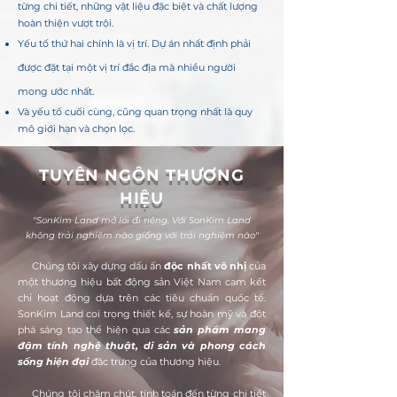
từng chi tiết, những vật liệu đặc biệt và chất lượng
hoàn thiện vượt trội.
Yếu tố thứ hai chính là vị trí. Dự án nhất định phải
được đặt tại một vị trí đắc địa mà nhiều người
mong ước nhất.
Và yếu tố cuối cùng, cũng quan trọng nhất là quy
mô giới hạn và chọn lọc.
TUYÊN NGÔN THƯƠNG
HIỆU
"SonKim Land mở lối đi riêng. Với SonKim Land
không trải nghiệm nào giống với trải nghiệm nào"
​
Chúng tôi xây dựng dấu ấn
độc nhất vô nhị
của
một thương hiệu bất động sản Việt Nam cam kết
chỉ hoạt động dựa trên các tiêu chuẩn quốc tế.
SonKim Land coi trọng thiết kế, sự hoàn mỹ và đột
phá sáng tạo thể hiện qua các
sản phẩm mang
đậm tính nghệ thuật, di sản và phong cách
sống hiện đại
đặc trưng của thương hiệu.
Chúng tôi chăm chút, tính toán đến từng chi tiết