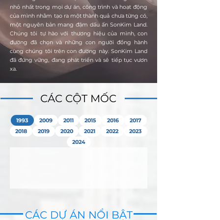
nhỏ nhất trong mọi dự án, công trình và hoạt động
của mình nhằm tạo ra một thành quả chưa từng có,
một nguyên bản mang đậm dấu ấn SonKim Land.​
Chúng tôi tự hào với thương hiệu của mình, con
đường đã chọn và những con người đồng hành
cùng chúng tôi trên con đường này. SonKim Land
đã đứng vững, đang phát triển và sẽ tiếp tục vươn
xa.
CÁC CỘT MỐC
CÁC CỘT MỐC
1993
2009
2011
2015
2016
2017
2018
2019
2020
2021
2022
2023
2024
CÁC DỰ ÁN NỔI BẬT