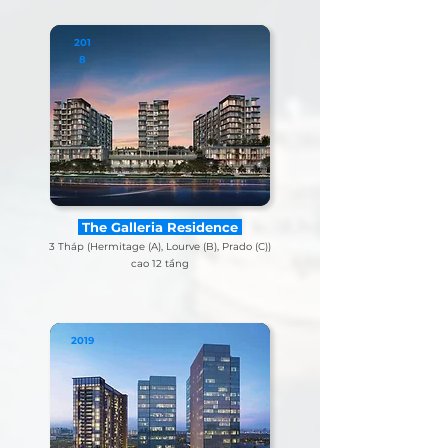
201
8
The Galleria Residence
3 Tháp (Hermitage (A), Lourve (B), Prado (C))
cao 12 tầng
2019