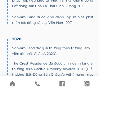
phức hợp tiêu biểu tại Việt Nam tại Giải thưởng
Bất động sản Châu Á Thái Bình Dương 2021.
SonKim Land được vinh danh Top 10 Nhà phát
triển bất động sản tại Việt Nam 2021.
2020
SonKim Land đạt giải thưởng “Môi trường làm
việc tốt nhất Châu Á 2020”.
The Crest Residence đã được vinh danh tại giải
thưởng Asia Pacific Property Awards 2020 (Giải
thưởng Bất Động Sản Châu Á) với 4 hạng mục
Dự án căn hộ tốt nhất tại Việt nam, Dự án phức
hợp tiêu biểu tại Việt Nam, Kiến trúc phức hợp
tiêu biểu tại Việt Nam, Kiến trúc nhà cao tầng
tiêu biểu tại Việt Nam.
The Crest Residence chiến thắng “Nhà phát
triển Dự án căn hộ hạng sang tốt nhất” (HCM),
“Dự án căn hộ tốt nhất Việt Nam”, Dự án căn hộ
hạng sang tốt nhất (HCM)”, “Dự án khu phức
hợp tốt nhất”, “Dự án căn hộ siêu sang tốt nhất”,
“Dự án văn phòng tốt nhất”, Chứng nhận đặc