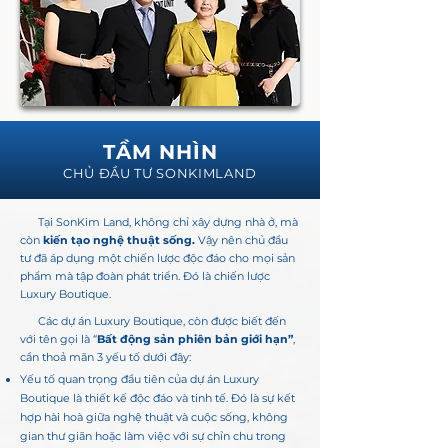
TẦM NHÌN
CHỦ ĐẦU TƯ SONKIMLAND
Tại SonKim Land, không chỉ xây dựng nhà ở, mà
còn
kiến tạo nghệ thuật sống.
Vậy nên chủ đầu
tư đã áp dụng một chiến lược độc đáo cho mọi sản
phẩm mà tập đoàn phát triển. Đó là chiến lược
Luxury Boutique.
Các dự án Luxury Boutique, còn được biết đến
với tên gọi là “
Bất động sản phiên bản giới hạn”
,
cần thoả mãn 3 yếu tố dưới đây:
Yếu tố quan trọng đầu tiên của dự án Luxury
Boutique là thiết kế độc đáo và tinh tế. Đó là sự kết
hợp hài hoà giữa nghệ thuật và cuộc sống, không
gian thư giãn hoặc làm việc với sự chỉn chu trong