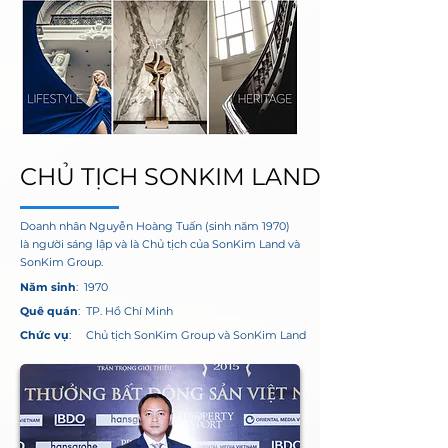
CHỦ TỊCH SONKIM LAND
CHỦ TỊCH SONKIM LAND
Doanh nhân Nguyễn Hoàng Tuấn (sinh năm 1970)
là người sáng lập và là Chủ tịch của SonKim Land và
SonKim Group.
Năm sinh
: 1970
Quê quán
: TP. Hồ Chí Minh
Chức vụ
: Chủ tịch SonKim Group và SonKim Land