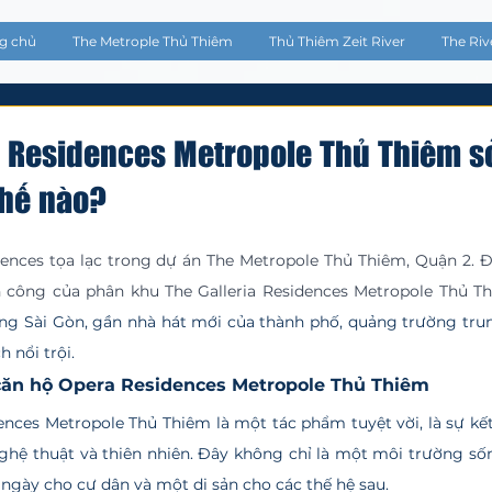
g chủ
The Metrople Thủ Thiêm
Thủ Thiêm Zeit River
The Riv
 Residences Metropole Thủ Thiêm sở 
thế nào?
5 sao.
h công của phân khu The Galleria Residences Metropole Thủ Thi
ng Sài Gòn, gần nhà hát mới của thành phố, quảng trường tru
h nổi trội.
căn hộ Opera Residences Metropole Thủ Thiêm
ghệ thuật và thiên nhiên. Đây không chỉ là một môi trường số
ày cho cư dân và một di sản cho các thế hệ sau.