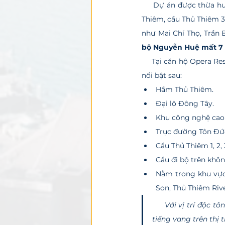
     Dự án được thừa
Thiêm, cầu Thủ Thiêm 3
như Mai Chí Thọ, Trần 
bộ Nguyễn Huệ mất 7
     Tại căn hộ Opera Residences Metropole Thủ Thiêm, quý cư dân có thể dễ dàng kết nối với các địa điểm 
nổi bật sau:
Hầm Thủ Thiêm.
Đại lộ Đông Tây.
Khu công nghệ cao
Trục đường Tôn Đứ
Cầu Thủ Thiêm 1, 2, 
Cầu đi bộ trên khô
Nằm trong khu vực 
Son, Thủ Thiêm Rive
Với vị trí độc t
tiếng vang trên thị