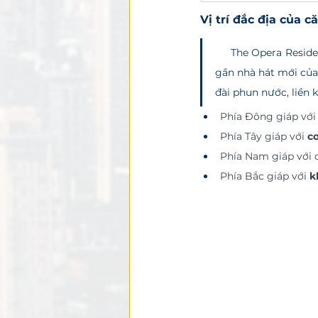
Vị trí đắc địa của
     The Opera Residences Metropole Thủ Thiêm tọa lạc tại vị trí lý tưởng ngay bên bờ sông Sài Gòn, 
gần nhà hát mới của
đài phun nước, liền 
Phía Đông giáp với
Phía Tây giáp với 
c
Phía Nam giáp với 
Phía Bắc giáp với 
k