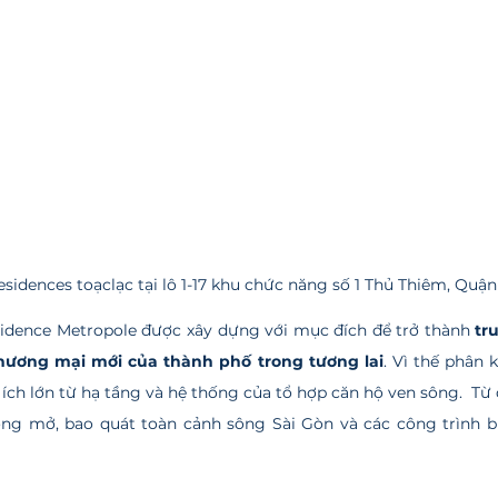
sidences toạclạc tại lô 1-17 khu chức năng số 1 Thủ Thiêm, Quậ
 Residence Metropole được xây dựng với mục đích để trở thành
 tr
 thương mại mới của thành phố trong tương lai
. Vì thế phân 
 ích lớn từ hạ tầng và hệ thống của tổ hợp căn hộ ven sông.  Từ 
ng mở, bao quát toàn cảnh sông Sài Gòn và các công trình bi