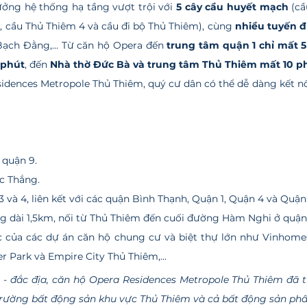
 hưởng hệ thống hạ tầng vượt trội với
 5 cây cầu huyết mạch
 (c
, cầu Thủ Thiêm 4 và cầu đi bộ Thủ Thiêm), cùng 
nhiều tuyến 
Bạch Đằng,... Từ căn hộ Opera đến 
trung tâm quận 1 chỉ mất 
 phút
, đến 
Nhà thờ Đức Bà và trung tâm Thủ Thiêm mất 10 p
 quận 9.
c Thắng.
3 và 4, liên kết với các quận Bình Thạnh, Quận 1, Quận 4 và Quận 
ng dài 1,5km, nối từ Thủ Thiêm đến cuối đường Hàm Nghi ở quận 
của các dự án căn hộ chung cư và biệt thự lớn như Vinhomes
r Park và Empire City Thủ Thiêm,...
ôn - đắc địa, căn hộ Opera Residences Metropole Thủ Thiêm đã 
 trường bất động sản khu vực Thủ Thiêm và cả bất động sản phâ