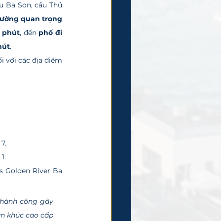
ầu Ba Son, cầu Thủ 
đường quan trọng
5 phút
, đến 
phố đi 
hút
.
7.
1.
 Golden River Ba 
thành công gây 
n khúc cao cấp 