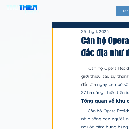
Tran
26 thg 1, 2024
Căn hộ Opera
đắc địa như 
Đã xếp hạng NaN/
     Căn hộ Opera Residences tọa lạc trong dự án The Metropole Thủ Thiêm, Quận 2. Được Sonkim Land 
giới thiệu sau sự thàn
đắc địa 
ngay bên bờ sô
27 ha cùng nhiều tiện íc
Tổng quan về khu 
     Căn hộ Opera Residences Metropole Thủ Thiêm là một tác phẩm tuyệt vời, là sự kết hợp hài hòa giữa 
nhịp sống con người, n
nguồn cảm hứng hàng ng