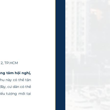
n 2, TP.HCM
ung tâm hội nghị, 
khu này có thể tận 
đây, cư dân có thể 
ểu tượng mới tại 