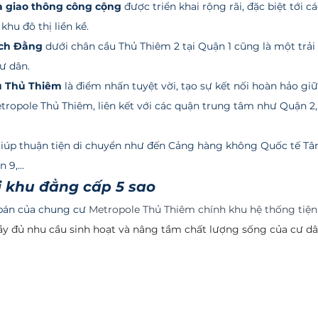
à giao thông công cộng
 được triển khai rộng rãi, đặc biệt tới 
hu đô thị liền kề. 
ch Đằng
 dưới chân cầu Thủ Thiêm 2 tại Quận 1 cũng là một trải
ư dân.
u Thủ Thiêm
 là điểm nhấn tuyệt vời, tạo sự kết nối hoàn hảo gi
ropole Thủ Thiêm, liên kết với các quận trung tâm như Quận 2, 
giúp thuận tiện di chuyển như đến Cảng hàng không Quốc tế Tâ
9,...
i khu đẳng cấp 5 sao
á bán của chung cư 
Metropole Thủ Thiêm chính khu hệ thống tiện 
y đủ nhu cầu sinh hoạt và nâng tầm chất lượng sống của cư dân