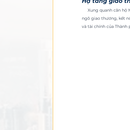
Hạ tầng giao t
     Xung quanh căn hộ Metropole quận 2 là một mạng lưới giao thông hiện đại và đồng bộ, ngay cửa 
ngõ giao thương, kết nố
và tài chính của Thành 