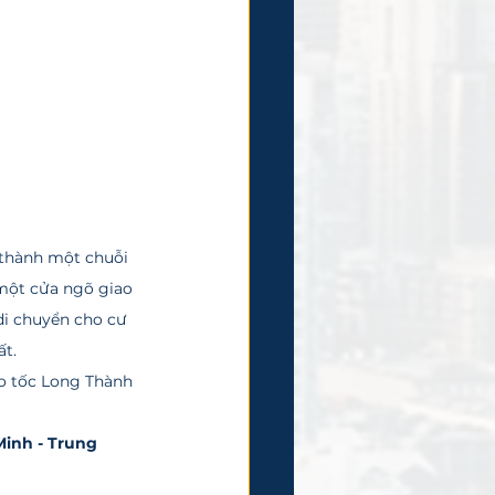
 thành một chuỗi 
một cửa ngõ giao 
di chuyển cho cư 
ất.
ao tốc Long Thành 
Minh - Trung 