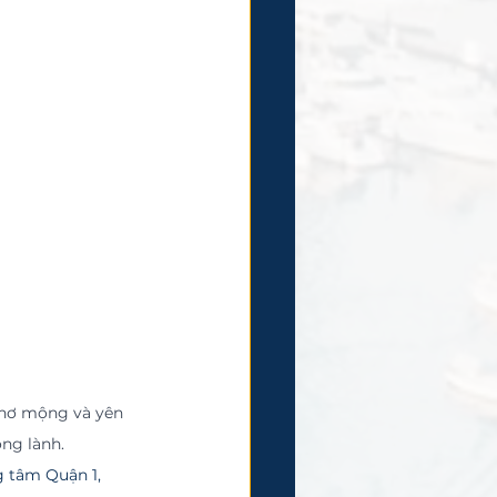
thơ mộng và yên 
ong lành.
g tâm Quận 1, 