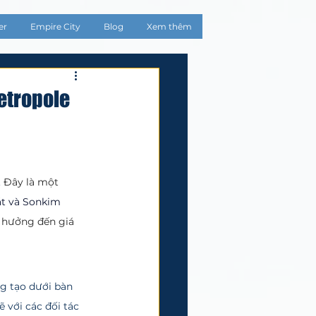
er
Empire City
Blog
Xem thêm
etropole
 
Đây là một 
t và Sonkim 
h hưởng đến giá 
 với các đối tác 