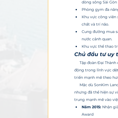
dòng sông Sài Gòn 
Phòng gym đa năng 
Khu vực công viên x
chất và trí não.
Cung đường mua sắ
nước cảnh quan.
Khu vực thể thao t
Chủ đầu tư uy 
     Tập đoàn Đại Thành được thành lập từ năm 1950 với các tên ban đầu là Sơn Kim Land, khởi đầu hoạt 
động trong lĩnh vực dệt
triển mạnh mẽ theo hư
     Mặc dù SonKim Land là một thương hiệu mới trong lĩnh vực bất động sản tại thị trường TP.HCM, 
nhưng đã thể hiện sự v
trung mạnh mẽ vào việc
Năm 2015: 
Nhận giả
Award