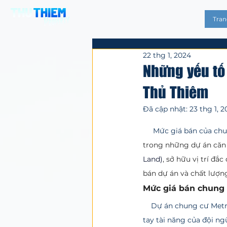
Tran
22 thg 1, 2024
Những yếu tố
Thủ Thiêm
Đã cập nhật:
23 thg 1, 
Đã xếp hạng NaN/
     Mức giá bán của
trong những dự án căn 
Land)
,
 sở hữu vị trí đắ
bán dự án và chất lượn
Mức giá bán chung
    Dự án chung cư Metropole Thủ Thiêm là một tuyệt phẩm kiến trúc độc đáo được sáng tạo dưới bàn 
tay tài năng của đội ng