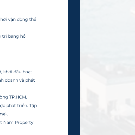
chơi vận động thể 
trí bằng hồ 
nh doanh và phát 
c phát triển. Tập 
me).
ệt Nam Property 