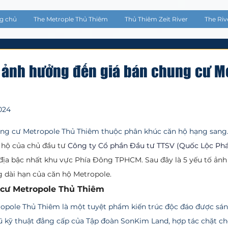
g chủ
The Metrople Thủ Thiêm
Thủ Thiêm Zeit River
The Riv
 ảnh hưởng đến giá bán chung cư M
2024
5 sao.
 chung cư Metropole Thủ Thiêm thuộc phân khúc căn hộ hạng sang.
hộ của chủ đầu tư 
Công ty Cổ phần Đầu tư TTSV (
Quốc Lộc Phá
c địa bậc nhất khu vực Phía Đông TPHCM. Sau đây là 5 yếu tố ản
g dài hạn của căn hộ Metropole.
 cư Metropole Thủ Thiêm
ũ kỹ thuật đẳng cấp của Tập đoàn SonKim Land, hợp tác chặt chẽ