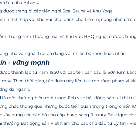
và tòa nhà Bitexco.
được trang bị các tiện nghi Spa, Sauna và khu Yoga.
anh tích hợp với khu vui chơi dành cho trẻ em, cùng nhiều trò 
m, Trung tâm Thương mại và khu vực BBQ ngoại ô được trang 
rong nhà và ngoài trời đa dạng với nhiều bộ môn khác nhau.
tín - vững mạnh
 may. Theo thời gian, tập đoàn này liên tục mở rộng phạm vi ki
ớng đa ngành.
ững chắc thông qua những bước tiến quan trọng trong chiến lượ
 xây dựng các căn hộ cao cấp, hạng sang (Luxury Boutique Ho
i thưởng Bất động sản Việt Nam cho các chủ đầu tư uy tín - Vi