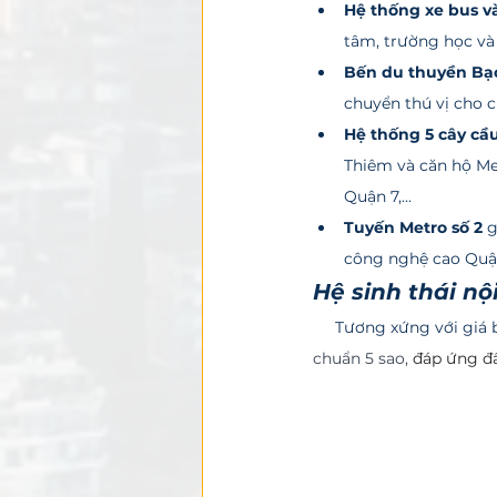
Hệ thống xe bus v
tâm, trường học và k
Bến du thuyền Bạ
chuyển thú vị cho c
Hệ thống 5 cây cầ
Thiêm và căn hộ Met
Quận 7,... 
Tuyến Metro số 2
 
công nghệ cao Quận 
Hệ sinh thái nộ
     Tương xứng với gi
chuẩn 5 sao, 
đáp ứng đầ