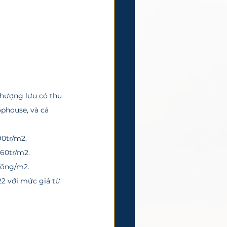
phouse, và cả 
0tr/m2. 
60tr/m2. 
đồng/m2.
22 với mức giá từ 