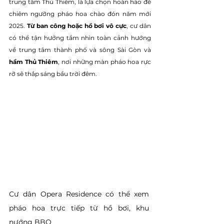
trung tâm Thủ Thiêm, là lựa chọn hoàn hảo để 
chiêm ngưỡng pháo hoa chào đón năm mới 
2025. 
Từ ban công hoặc hồ bơi vô cực
, cư dân 
có thể tận hưởng tầm nhìn toàn cảnh hướng 
về trung tâm thành phố và sông Sài Gòn và 
hầm Thủ Thiêm
, nơi những màn pháo hoa rực 
rỡ sẽ thắp sáng bầu trời đêm.
Cư dân Opera Residence có thể xem 
pháo hoa trực tiếp từ hồ bơi, khu 
nướng BBQ