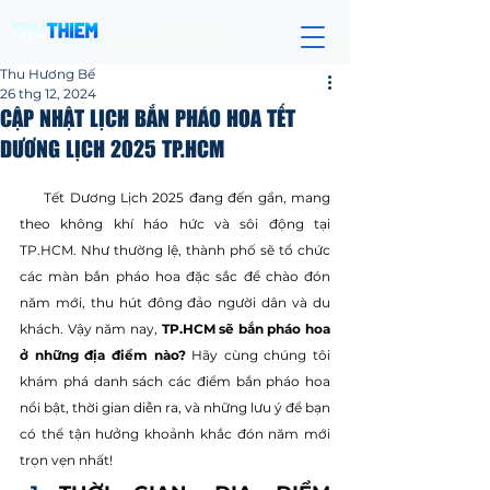
Thu Hương Bế
26 thg 12, 2024
CẬP NHẬT LỊCH BẮN PHÁO HOA TẾT
DƯƠNG LỊCH 2025 TP.HCM
Đã xếp hạng NaN/5 sao.
     Tết Dương Lịch 2025 đang đến gần, mang 
theo không khí háo hức và sôi động tại 
TP.HCM. Như thường lệ, thành phố sẽ tổ chức 
các màn bắn pháo hoa đặc sắc để chào đón 
năm mới, thu hút đông đảo người dân và du 
khách. Vậy năm nay, 
TP.HCM sẽ bắn pháo hoa 
ở những địa điểm nào?
 Hãy cùng chúng tôi 
khám phá danh sách các điểm bắn pháo hoa 
nổi bật, thời gian diễn ra, và những lưu ý để bạn 
có thể tận hưởng khoảnh khắc đón năm mới 
trọn vẹn nhất!