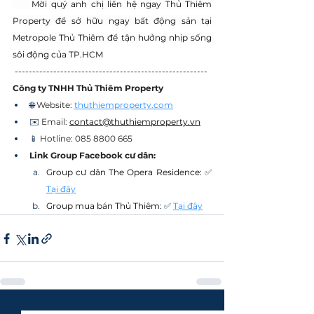
     Mời quý anh chị liên hệ ngay Thủ Thiêm 
Property để sở hữu ngay bất động sản tại 
Metropole Thủ Thiêm để tận hưởng nhịp sống 
sôi động của TP.HCM
-------------------------------------------------------
Công ty TNHH
Thủ Thiêm Property
🌐 
Website: 
thuthiemproperty.com
✉️ 
Email: 
contact@thuthiemproperty.vn
📱 
Hotline:
085 8800 665
Link Group Facebook cư dân:
Group cư dân The Opera Residence: 
✅ 
Tại đây
Group mua bán Thủ Thiêm:
✅ 
Tại đây