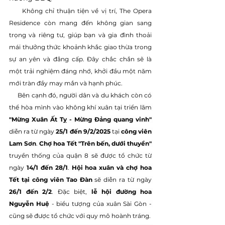
     Không chỉ thuận tiện về vị trí, The Opera 
Residence còn mang đến không gian sang 
trọng và riêng tư, giúp bạn và gia đình thoải 
mái thưởng thức khoảnh khắc giao thừa trong 
sự an yên và đẳng cấp. Đây chắc chắn sẽ là 
một trải nghiệm đáng nhớ, khởi đầu một năm 
mới tràn đầy may mắn và hạnh phúc.
Bên cạnh đó, người dân và du khách còn có 
thể hòa mình vào không khí xuân tại triển lãm 
"Mừng Xuân Ất Tỵ - Mừng Đảng quang vinh"
diễn ra từ ngày 
25/1 đến 9/2/2025
 tại 
công viên 
Lam Sơn
. 
Chợ hoa Tết "Trên bến, dưới thuyền" 
truyền thống của quận 8 sẽ được tổ chức từ 
ngày
 14/1 đến 28/1
. 
Hội hoa xuân và chợ hoa 
Tết tại công viên Tao Đàn
 sẽ diễn ra từ ngày 
26/1 đến 2/2
. Đặc biệt, 
lễ hội đường hoa 
Nguyễn Huệ 
- biểu tượng của xuân Sài Gòn - 
cũng sẽ được tổ chức với quy mô hoành tráng.