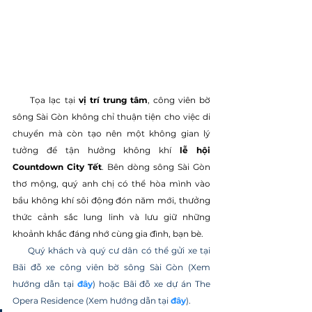
     Tọa lạc tại 
vị trí trung tâm
, công viên bờ 
sông Sài Gòn không chỉ thuận tiện cho việc di 
chuyển mà còn tạo nên một không gian lý 
tưởng để tận hưởng không khí 
lễ hội 
Countdown City Tết
. Bên dòng sông Sài Gòn 
thơ mộng, quý anh chị có thể hòa mình vào 
bầu không khí sôi động đón năm mới, thưởng 
thức cảnh sắc lung linh và lưu giữ những 
khoảnh khắc đáng nhớ cùng gia đình, bạn bè.
     Quý khách và quý cư dân có thể gửi xe tại 
Bãi đỗ xe công viên bờ sông Sài Gòn (Xem 
hướng dẫn tại 
đây
) hoặc Bãi đỗ xe dự án The 
Opera Residence (Xem hướng dẫn tại 
đây
). 