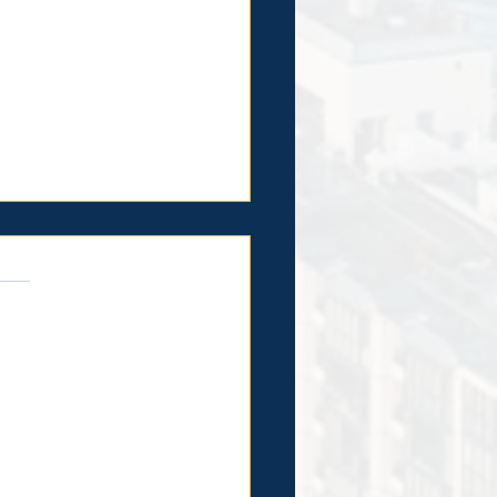
hạng
 METRO SỐ 2 (BẾN THÀNH -
THIÊM): ĐI NGẦM 100%, HOÀN
H QUÝ 3/2030