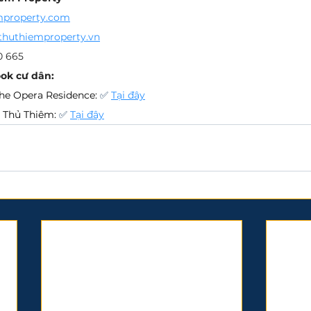
mproperty.com
thuthiemproperty.vn
0 665
ok cư dân:
he Opera Residence: 
✅ 
Tại đây
 Thủ Thiêm:
✅ 
Tại đây