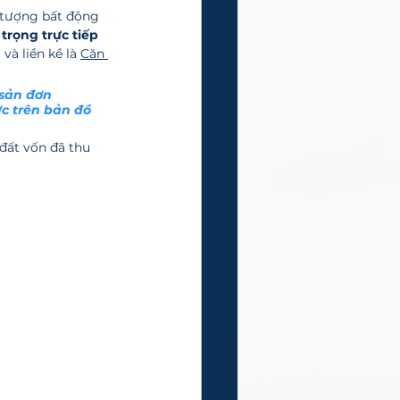
u tượng bất động 
 trọng trực tiếp
à liền kề là 
Căn 
sản đơn 
c trên bản đồ 
đất vốn đã thu 