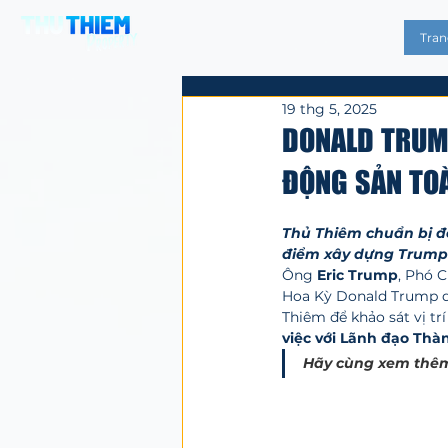
Tran
19 thg 5, 2025
DONALD TRUMP
ĐỘNG SẢN TOÀ
Đã xếp hạng NaN/
Thủ Thiêm chuẩn bị đó
điểm xây dựng Trump 
Ông 
Eric Trump
, Phó 
Hoa Kỳ Donald Trump d
Thiêm để khảo sát vị trí
việc với Lãnh đạo Thà
Hãy cùng xem thêm 