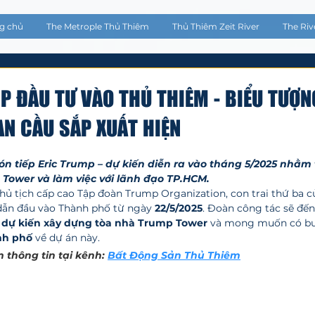
g chủ
The Metrople Thủ Thiêm
Thủ Thiêm Zeit River
The Riv
 ĐẦU TƯ VÀO THỦ THIÊM - BIỂU TƯỢN
N CẦU SẮP XUẤT HIỆN
5 sao.
n tiếp Eric Trump – dự kiến diễn ra vào tháng 5/2025 nhằm 
Tower và làm việc với lãnh đạo TP.HCM.
Chủ tịch cấp cao Tập đoàn Trump Organization, con trai thứ ba 
ẫn đầu vào Thành phố từ ngày 
22/5/2025
. Đoàn công tác sẽ đến
 
dự kiến xây dựng tòa nhà Trump Tower
 và mong muốn có bu
nh phố
 về dự án này.
thông tin tại kênh: 
Bất Động Sản Thủ Thiêm