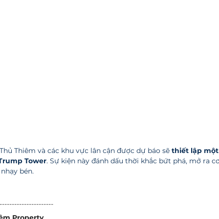
i Thủ Thiêm và các khu vực lân cận được dự báo sẽ 
thiết lập mộ
a Trump Tower
. Sự kiện này đánh dấu thời khắc bứt phá, mở ra cơ
 nhạy bén.
----------------------
êm Property