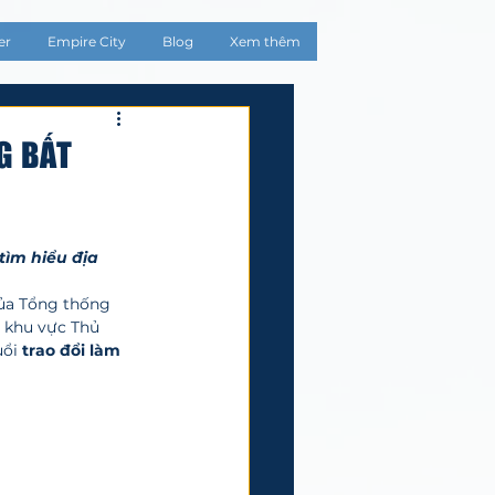
er
Empire City
Blog
Xem thêm
G BẤT
tìm hiểu địa 
của Tổng thống 
 khu vực Thủ 
ổi
 trao đổi làm 