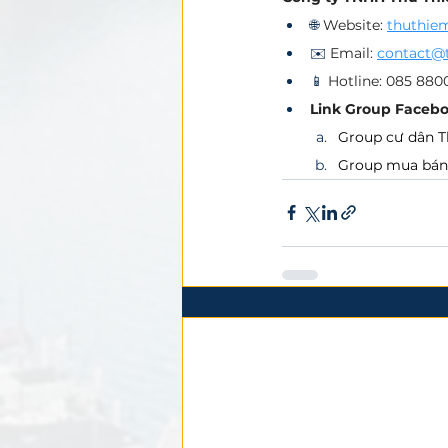
🌐 
Website: 
thuthie
✉️ 
Email: 
contact@
📱 
Hotline:
085 880
Link Group Facebo
Group cư dân T
Group mua bán