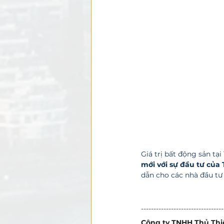
Giá trị bất động sản tạ
mới
với sự đầu tư củ
dẫn cho các nhà đầu tư
---------------------------------
Công ty TNHH
Thủ Thi