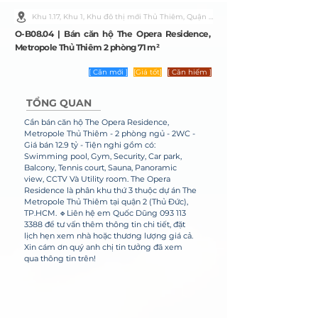
Khu 1.17, Khu 1, Khu đô thị mới Thủ Thiêm, Quận 2, Thành phố Hồ Chí Minh
O-B08.04 | Bán căn hộ The Opera Residence,
Metropole Thủ Thiêm 2 phòng 71 m²
[ Căn mới ]
[Giá tốt]
[ Căn hiếm ]
TỔNG QUAN
Cần bán căn hộ The Opera Residence, 
Metropole Thủ Thiêm - 2 phòng ngủ - 2WC - 
Giá bán 12.9 tỷ - Tiện nghi gồm có: 
Swimming pool, Gym, Security, Car park, 
Balcony, Tennis court, Sauna, Panoramic 
view, CCTV Và Utility room. The Opera 
Residence là phân khu thứ 3 thuộc dự án The 
Metropole Thủ Thiêm tại quận 2 (Thủ Đức), 
TP.HCM. 🔹Liên hệ em Quốc Dũng 093 113 
3388 để tư vấn thêm thông tin chi tiết, đặt 
lịch hẹn xem nhà hoặc thương lượng giá cả. 
Xin cám ơn quý anh chị tin tưởng đã xem 
qua thông tin trên!