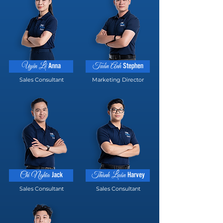
Anna
Stephen
Uyên Lê
Tuấn Anh
Sales Consultant
Marketing Director
Jack
Harvey
Chí Nghĩa
Thành Luân
Sales Consultant
Sales Consultant