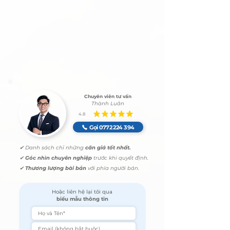
Chuyên viên tư vấn
Thành Luân
4.8
đánh giá trung bình là 4.8 /5
Gọi 0772 224 394
✔ Danh sách chỉ những
căn giá
tốt nhất.
✔
Góc nhìn
chuyên nghiệp
trước khi quyết định.
✔
Thương lượng bài bản
với phía người bán.
Hoặc liên hệ lại tôi qua
biểu mẫu thông tin