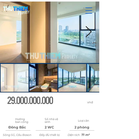
29.000.000.000
vnd
Cập nhật:
lúc 08:22:24 22 tháng 5, 2026
Hướng
Số nhà vệ
Loại căn
ban công
sinh
Đông Bắc
2 WC
2 phòng
71 m²
Sông SG, Cầu Bason
Đầy đủ thiết bị
Diện tích