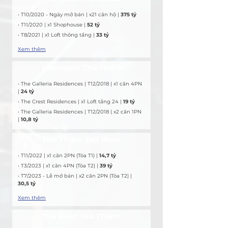
• T10/2020 - Ngày mở bán | x21 căn hộ | 
375 tỷ
• T11/2020 | x1 Shophouse | 
52 tỷ
• T8/2021 | x1 Loft thông tầng | 
33 tỷ
Xem thêm
Metropole Thủ Thiêm
Giao dịch
• The Galleria Residences | T12/2018 | x1 căn 4PN 
| 
24 tỷ
• The Crest Residences | x1 Loft tầng 24 | 
19 tỷ
• The Galleria Residences | T12/2018 | x2 căn 1PN 
| 
10,8 tỷ
Thủ Thiêm Zeit River
Giao dịch
• T11/2022 | x1 căn 2PN (Tòa T1) | 
14,7 tỷ
• T3/2023 | x1 căn 4PN (Tòa T2) | 
39 tỷ
• T7/2023 - Lễ mở bán | x2 căn 2PN (Tòa T2) | 
30,5 tỷ
Xem thêm
The River Thủ Thiêm
Giao dịch