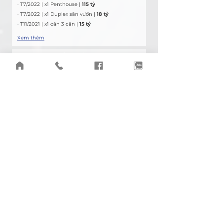
• T7/2022 | x1 Penthouse |
 115 tỷ
• T7/2022 | x1 Duplex sân vườn | 
18 tỷ
• T11/2021 | x1 căn 3 căn | 
15 tỷ
Xem thêm
Q2 Thảo Điền
Giao dịch
• T7/2019 | x1 căn 3PN (dual key) | 
10 tỷ
• T12/2019 | x1 Biệt thự | 
43 tỷ
• T12/2019 | x1 Nhà phố | 
36 tỷ
Xem thêm
Các dự án khác
Giao dịch
• T5/2020 | x6 căn hộ | D’lusso Emeral An Phú | 
28 tỷ
• T5/2019 | x1 Duplex 3PN | Waterina Suite | 
21 tỷ
• T3/2019 | x1 Nhà phố | Villa Park | 
12 tỷ
Xem thêm
VỊ TRÍ DỰ ÁN