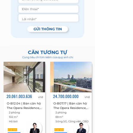
GỬI THÔNG TIN
CĂN TƯƠNG TỰ
Cùng tiêu chí tìm kiếm của quý anh chị
20.061.003.636
24.700.000.000
vnd
vnd
O-B12.04 | Bán căn hộ 
O-B07.17 | Bán căn hộ 
The Opera Residence, 
The Opera Residence, 
Metropole Thủ Thiêm 
Metropole Thủ Thiêm 
2 phòng
2 phòng
2 phòng 102 m²
2 phòng 69 m²
102 m²
69 m²
Hồ bơi
Sông SG, Công viên, CBD
[Giá tốt]
[Giá tốt]