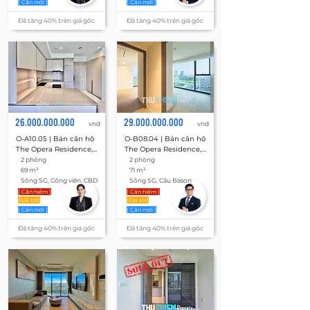
[ Căn mới ]
[ Căn mới ]
Đã tăng 40% trên giá gốc
Đã tăng 40% trên giá gốc
26.000.000.000
29.000.000.000
vnd
vnd
O-A10.05 | Bán căn hộ 
O-B08.04 | Bán căn hộ 
The Opera Residence, 
The Opera Residence, 
Metropole Thủ Thiêm 
Metropole Thủ Thiêm 
2 phòng
2 phòng
2 phòng 69 m²
2 phòng 71 m²
69 m²
71 m²
Sông SG, Công viên, CBD
Sông SG, Cầu Bason
[ Căn hiếm ]
[ Căn hiếm ]
[Giá tốt]
[Giá tốt]
[ Căn mới ]
[ Căn mới ]
Đã tăng 40% trên giá gốc
Đã tăng 40% trên giá gốc