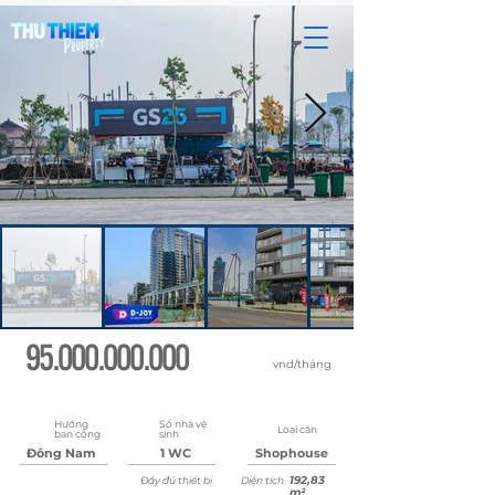
95.000.000.000
vnd/tháng
Cập nhật:
lúc 08:36:45 22 tháng 5, 2026
Hướng
Số nhà vệ
Loại căn
ban công
sinh
Đông Nam
1 WC
Shophouse
192,83
Đầy đủ thiết bị
Diện tích
m²