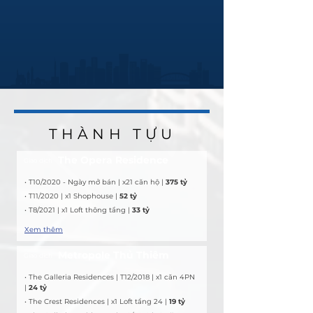
THÀNH TỰU
THÀNH TỰU
The Opera Residence
Giao dịch
• T10/2020 - Ngày mở bán | x21 căn hộ | 
375 tỷ
• T11/2020 | x1 Shophouse | 
52 tỷ
• T8/2021 | x1 Loft thông tầng | 
33 tỷ
Xem thêm
Metropole Thủ Thiêm
Giao dịch
• The Galleria Residences | T12/2018 | x1 căn 4PN 
| 
24 tỷ
• The Crest Residences | x1 Loft tầng 24 | 
19 tỷ