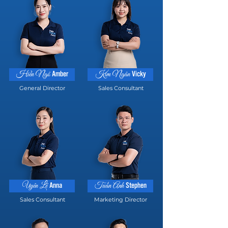
Amber
Vicky
Hiền Ngô
Kim Ngân
General Director
Sales Consultant
Anna
Stephen
Uyên Lê
Tuấn Anh
Sales Consultant
Marketing Director