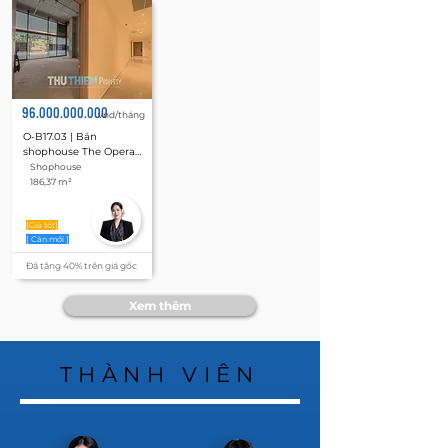
96.000.000.000
vnd/tháng
O-B17.03 | Bán 
shophouse The Opera 
Residence, Metropole 
Shophouse
Thủ Thiêm shophouse 
186,37 m²
186,37 m²
[Giá tốt]
[ Căn mới ]
Đã tăng 40% trên giá gốc
Xem thêm
THÀNH VIÊN
THÀNH VIÊN