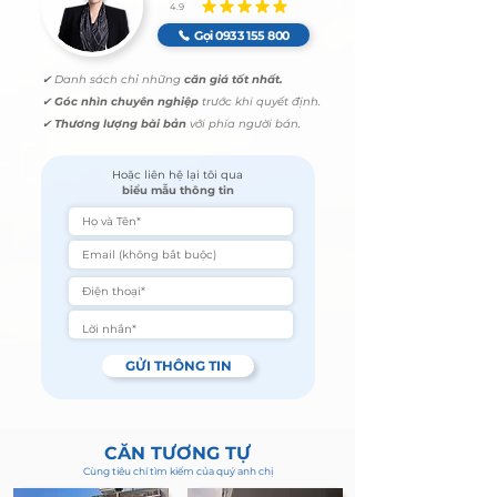
4.9
đánh giá trung bình là 4.9 /5
Gọi 0933 155 800
✔ Danh sách chỉ những
căn giá
tốt nhất.
✔
Góc nhìn
chuyên nghiệp
trước khi quyết định.
✔
Thương lượng bài bản
với phía người bán.
Hoặc liên hệ lại tôi qua
biểu mẫu thông tin
GỬI THÔNG TIN
CĂN TƯƠNG TỰ
Cùng tiêu chí tìm kiếm của quý anh chị