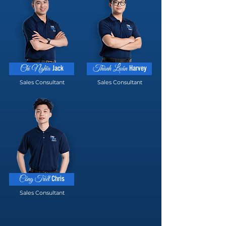
Jack
Harvey
Chí Nghĩa
Thành Luân
Sales Consultant
Sales Consultant
Chris
Công Triết
Sales Consultant