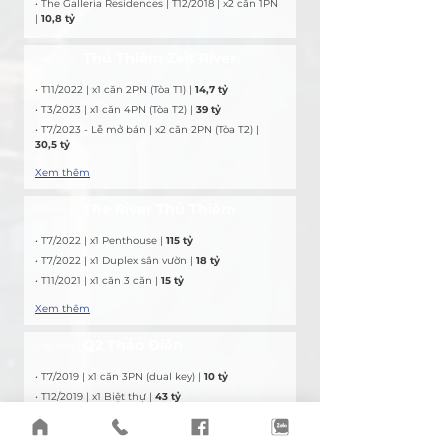
• The Galleria Residences | T12/2018 | x2 căn 1PN 
| 
10,8 tỷ
Thủ Thiêm Zeit River
Giao dịch
• T11/2022 | x1 căn 2PN (Tòa T1) | 
14,7 tỷ
• T3/2023 | x1 căn 4PN (Tòa T2) | 
39 tỷ
• T7/2023 - Lễ mở bán | x2 căn 2PN (Tòa T2) | 
30,5 tỷ
Xem thêm
The River Thủ Thiêm
Giao dịch
• T7/2022 | x1 Penthouse |
 115 tỷ
• T7/2022 | x1 Duplex sân vườn | 
18 tỷ
• T11/2021 | x1 căn 3 căn | 
15 tỷ
Xem thêm
Q2 Thảo Điền
Giao dịch
• T7/2019 | x1 căn 3PN (dual key) | 
10 tỷ
• T12/2019 | x1 Biệt thự | 
43 tỷ
• T12/2019 | x1 Nhà phố | 
36 tỷ
Xem thêm