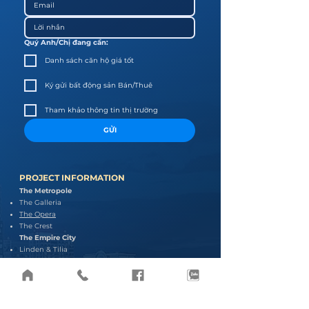
Quý Anh/Chị đang cần:
Danh sách căn hộ giá tốt
Ký gửi bất động sản Bán/Thuê
Tham khảo thông tin thị trường
GỬI
PROJECT INFORMATION
The Metropole
The Galleria
The Opera
The Crest
The Empire City
Linden & Tilia
Cove
Narra
The River Thu Thiem
Phase 1
Phase 2