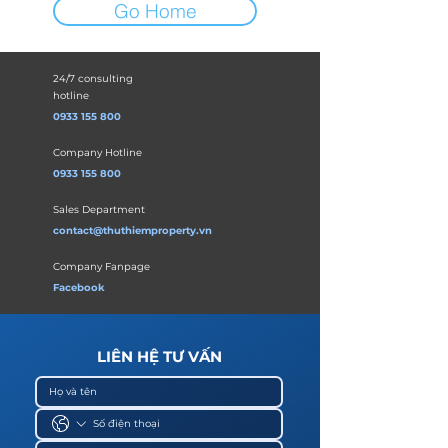
Go Home
24/7 consulting
hotline
0933 155 800
Company Hotline
0933 155 800
Sales Department
contact@thuthiemproperty.vn
Company Fanpage
Facebook
LIÊN HỆ TƯ VẤN